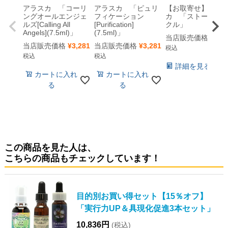
アラスカ 「コーリ
アラスカ 「ピュリ
【お取寄せ】アラ
ングオールエンジェ
フィケーション
カ 「ストーンサ
ルズ[Calling All
[Purification]
クル」
Angels](7.5ml)」
(7.5ml)」
当店販売価格
¥
3,2
当店販売価格
¥
3,281
当店販売価格
¥
3,281
税込
税込
税込
詳細を見る
カートに入れ
カートに入れ
る
る
この商品を見た人は、
こちらの商品もチェックしています！
目的別お買い得セット【15％オフ】
「実行力UP＆具現化促進3本セット」
10,836円
(税込)