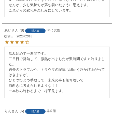
せんが、少し気持ちが落ち着いたように思えます。

これからの変化を楽しみにしています。
あい
8
30代
女性
購入者
投稿日
2020/02/18
飲み始めて一週間です。

二日目で発熱して、微熱が出ましたが数時間ですぐ治りまし
た。

過去のトラブルや、トラウマの記憶も細かく浮かび上がって
はきますが、

ひとつひとつ手放して、未来の事も落ち着いて

前向きに考えられるような！！

一本飲み終わるまで　様子見ます。
りん
6
非公開
購入者