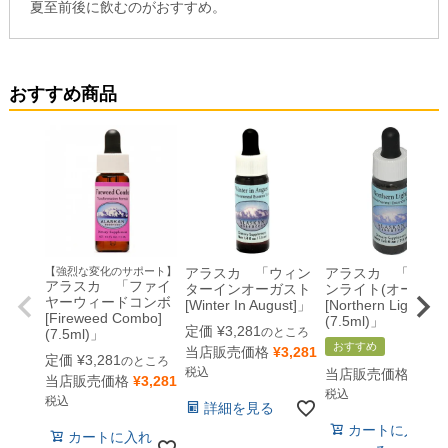
夏至前後に飲むのがおすすめ。
おすすめ商品
【強烈な変化のサポート】
アラスカ 「ウィン
アラスカ 「ノー
アラスカ 「ファイ
ターインオーガスト
ンライト(オーロラ)
ヤーウィードコンボ
[Winter In August]」
[Northern Lights]
[Fireweed Combo]
(7.5ml)」
定価
¥
3,281
のところ
(7.5ml)」
おすすめ
当店販売価格
¥
3,281
定価
¥
3,281
のところ
税込
当店販売価格
¥
3,2
当店販売価格
¥
3,281
税込
税込
詳細を見る
カートに入れ
カートに入れ