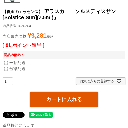
アラスカ 「ソルスティスサン
【夏至のエッセンス】
[Solstice Sun](7.5ml)」
商品番号
1020204
¥
3,281
当店販売価格
税込
[
91
ポイント進呈 ]
商品の配送
(
一括配送
必
分割配送
須
)
お気に入りに登録する
カートに入れる
返品特約について