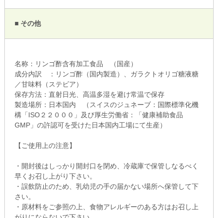
■ その他
名称：リンゴ酢含有加工食品 （国産）
成分内訳 ：リンゴ酢（国内製造）、ガラクトオリゴ糖液糖
／甘味料（ステビア）
保存方法：直射日光、高温多湿を避け常温で保存
製造場所：日本国内 （スイスのジュネーブ：国際標準化機
構「ISO２２０００」及び厚生労働省：「健康補助食品
GMP」の許認可を受けた日本国内工場にて生産）
【ご使用上の注意】
・開封後はしっかり開封口を閉め、冷蔵庫で保管しなるべく
早くお召し上がり下さい。
・誤飲防止のため、乳幼児の手の届かない場所へ保管して下
さい。
・原材料をご参照の上、食物アレルギーのある方はお召し上
がりにならないで下さい。