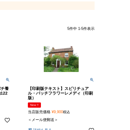
5
件中
1
-
5
件表示
バチ養
【印刷版テキスト】スピリチュア
122
ル・バッチフラワーレメディ（印刷
版）
New !!
当店販売価格
¥
9,900
税込
＜メール便郵送＞