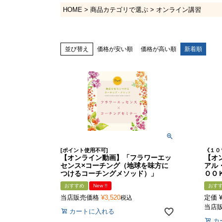
HOME
商品カテゴリで選ぶ
オンライン講習
並び替え
価格が安い順
価格が高い順
新着順
[ポイント使用不可]
《１０
【オンライン動画】「フラワーエッ
【オ
センス×コーチング（地球を味方に
アル
つけるコーチングメソッド）」
ＯＯ
おすすめ
New !!
おす
当店販売価格
¥
3,520
定価
税込
当店
カートに入れる
カ