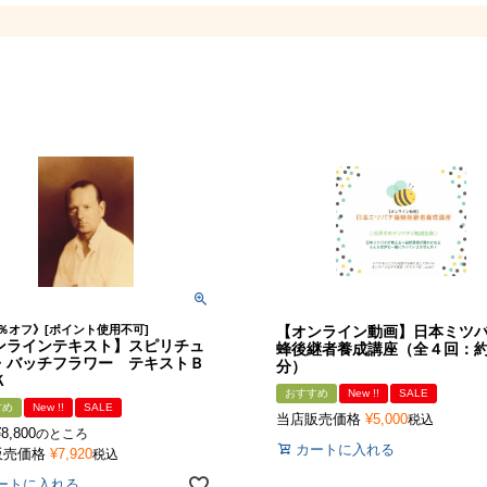
％オフ》[ポイント使用不可]
【オンライン動画】日本ミツ
ンラインテキスト】スピリチュ
蜂後継者養成講座（全４回：約
・バッチフラワー テキストＢ
分）
Ｋ
おすすめ
New !!
SALE
すめ
New !!
SALE
当店販売価格
¥
5,000
税込
¥
8,800
のところ
カートに入れる
販売価格
¥
7,920
税込
ートに入れる