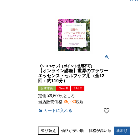
《２０％オフ》[ポイント使用不可]
【オンライン講座】世界のフラワー
エッセンス・セルフケア用（全12
回：約110分）
おすすめ
New !!
SALE
定価
¥
6,600
のところ
当店販売価格
¥
5,280
税込
カートに入れる
並び替え
価格が安い順
価格が高い順
新着順