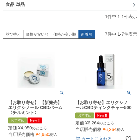
食品-単品
1
件中
1
-
1
件表示
7
件中
1
-
7
件表示
並び替え
価格が安い順
価格が高い順
新着順
【お取り寄せ】 【新発売】
【お取り寄せ】エリクシノ
エリクシノール CBDバーム
ールCBDティンクチャー500
〈チルミント〉
おすすめ
New !!
おすすめ
New !!
定価
¥
6,264
のところ
定価
¥
4,950
のところ
当店販売価格
¥
6,264
税込
当店販売価格
¥
4,950
税込
カートに入れる