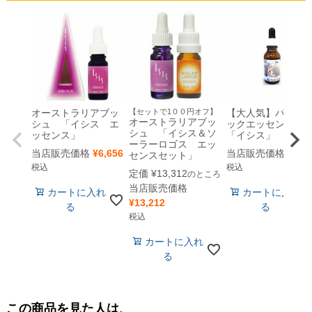
オーストラリアブッ
【セットで1００円オフ】
【大人気】パシフ
オーストラリアブッ
シュ 「イシス エ
ックエッセンス
シュ 「イシス＆ソ
ッセンス」
「イシス」
ーラーロゴス エッ
当店販売価格
¥
6,656
当店販売価格
¥
4,4
センスセット」
税込
税込
定価
¥
13,312
のところ
当店販売価格
カートに入れ
カートに入れ
¥
13,212
る
る
税込
カートに入れ
る
この商品を見た人は、