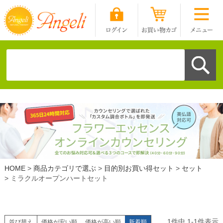
HOME
商品カテゴリで選ぶ
目的別お買い得セット
セット
ミラクルオープンハートセット
1
件中
1
-
1
件表示
並び替え
価格が安い順
価格が高い順
新着順