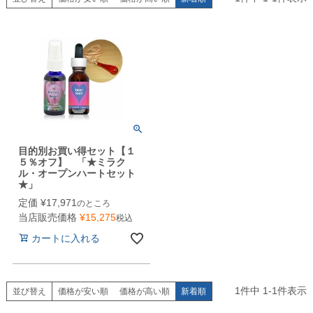
目的別お買い得セット【１
５％オフ】 「★ミラク
ル・オープンハートセット
★」
定価
¥
17,971
のところ
当店販売価格
¥
15,275
税込
カートに入れる
1
件中
1
-
1
件表示
並び替え
価格が安い順
価格が高い順
新着順