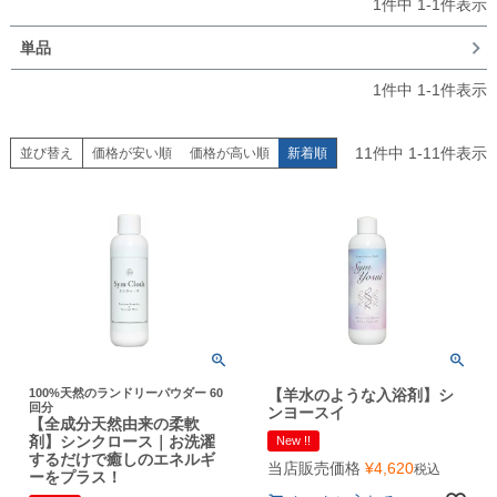
1
件中
1
-
1
件表示
単品
1
件中
1
-
1
件表示
11
件中
1
-
11
件表示
並び替え
価格が安い順
価格が高い順
新着順
100%天然のランドリーパウダー 60
【羊水のような入浴剤】シ
回分
ンヨースイ
【全成分天然由来の柔軟
剤】シンクロース｜お洗濯
New !!
するだけで癒しのエネルギ
当店販売価格
¥
4,620
税込
ーをプラス！