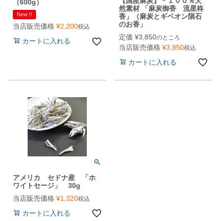
【国産麻炭】＊１００％天
（600g）
然素材 「麻炭御香 流星柊
New !!
香」（麻炭とギベオン隕石
のお香」
当店販売価格
¥
2,200
税込
定価
¥
3,850
のところ
カートに入れる
当店販売価格
¥
3,850
税込
カートに入れる
アメリカ セドナ産 「ホ
ワイトセージ」 30g
当店販売価格
¥
1,320
税込
カートに入れる