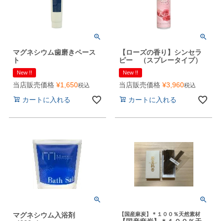
マグネシウム歯磨きペース
【ローズの香り】シンセラ
ト
ピー （スプレータイプ）
New !!
New !!
当店販売価格
¥
1,650
当店販売価格
¥
3,960
税込
税込
カートに入れる
カートに入れる
マグネシウム入浴剤
【国産麻炭】＊１００％天然素材