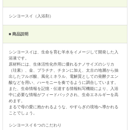
シンヨースイ（入浴剤）
■ 商品説明
シンヨースイは、生命を育む羊水をイメージして開発した入
浴液です。
原材料には、生体活性化作用に優れるナノサイズのシリカ
（珪素）、金、プラチナ、チタンに加え、太古の地層から抽
出したフルボ酸、風化ミネラル、電解質としての発酵クエン
酸などを用い、ハーモニーを奏でるように調合しています。
また、生命情報を記憶・伝達する情報転写機能により、入浴
中に必要な情報がフィードバックされ、生命エネルギーを高
めます。
まるで母の愛に抱かれるような、やすらぎの境地へ導かれる
ことでしょう。
シンヨースイ６つのこだわり