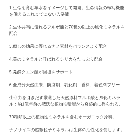
1.生命を育む羊水をイメージして開発。生命情報の転写機能
を備えるこれまでにない入浴液
2.生体共鳴に優れるフルボ酸と70種の以上の風化ミネラルを
配合
3.癒しの効果に優れるナノ素材をバランスよく配合
4.美のミネラルと呼ばれるシリカをたっぷり配合
5.発酵クエン酸が回復をサポート
6.全成分天然由来、防腐剤、乳化剤、香料、着色料フリー
生命力を引きだす厳選した天然原料フルボ酸と風化ミネラ
ル：約1億年前の肥沃な植物堆積層から奇跡的に得られる、
70種類以上の植物性ミネラルを含むオーガニック原料。
ナノサイズの超微粒子ミネラルは生体の活性化を促します。