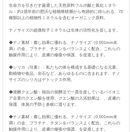
生命力を引きだす厳選した天然原料フルボ酸と風化ミネラ
ル：約1億年前の肥沃な植物堆積層から奇跡的に得られる、70
種類以上の植物性ミネラルを含むオーガニック原料。
ナノサイズの超微粒子ミネラルは生体の活性化を促します。
◆ナノ素材：癒し効果に優れる、ナノサイズ（0.001mm未
満）の金、プラチナ、チタンをバランスよく配合。これらの
触媒作用により、皮膚の修復や保護、を促進します。
◆シリカ（珪素）：私たちの体を構成する基礎になる元素。
動植物や食品、岩石など、あらゆるものに含まれます。ナノ
サイズのシリカはデトックス作用。
◆発酵クエン酸：独自の発酵法で一貫生産しているパイオニ
ア企業のクエン酸を使用。クエン酸の入浴効果は、、皮膚の
保護、体臭の予防と多岐に渡ります。
◆ナノ素材：癒し効果に優れる、ナノサイズ（0.001mm未
満）の金、プラチナ、チタンをバランスよく配合。これらの
触媒作用により、皮膚の修復や保護、を促進します。