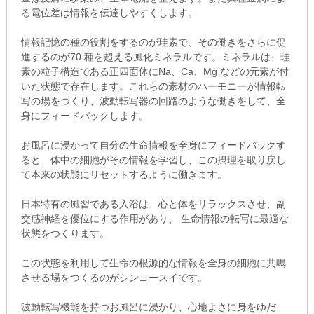
る電位差は情報を伝達しやすくします。
情報記憶の種の役割をするのが珪素で、その働きをさらに促
進するのが70 種を超える風化ミネラルです。ミネラルは、珪
素の粒子構造である正四面体にNa、Ca、Mg などの元素が付
いた状態で存在します。これらの素材のハーモニーが情報転
写の場をつくり、波動転写器の回路のような働きをして、全
身にフィードバックします。
お風呂に浸かって自分の生命情報を全身にフィードバックす
ると、体中の細胞がその情報を学習し、この摂理を取り戻し
て本来の状態にリセットするように働きます。
日本特有の風習である入浴は、心と体をリラックスさせ、副
交感神経を優位にする作用があり、 生命情報の転写に最適な
状態をつくります。
この状態を利用して生命の根源的な情報を全身の細胞に共鳴
させる場をつくるのがシンヨースイです。
波動転写機能を持つお風呂に浸かり、心地よさに身をゆだ