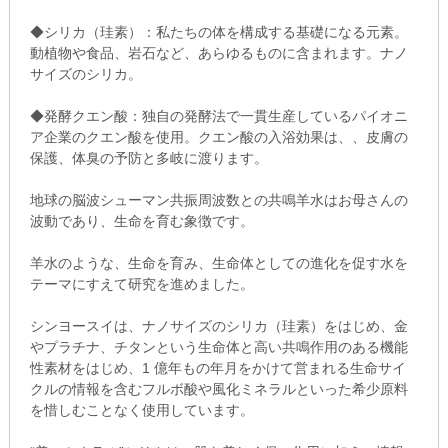
◆シリカ（珪素）：私たちの体を構成する基礎になる元素。
動植物や食品、岩石など、あらゆるものに含まれます。ナノ
サイズのシリカ。
◆発酵クエン酸：独自の発酵法で一貫生産しているパイオニ
ア企業のクエン酸を使用。クエン酸の入浴効果は、、皮膚の
保護、体臭の予防と多岐に渡ります。
地球の脳波シューマン共振周波数との共鳴羊水はお母さんの
波動であり、生命を育む象徴です。
羊水のような、生命を育み、生命体としての進化を促す水を
テーマにすえて研究を進めました。
シンヨースイは、ナノサイズのシリカ（珪素）をはじめ、金
やプラチナ、チタンという生命体と高い共鳴作用のある機能
性素材をはじめ、1 億年もの年月をかけて営まれる生命サイ
クルの情報を含むフルボ酸や風化ミネラルといった希少原料
を惜しむことなく使用しています。