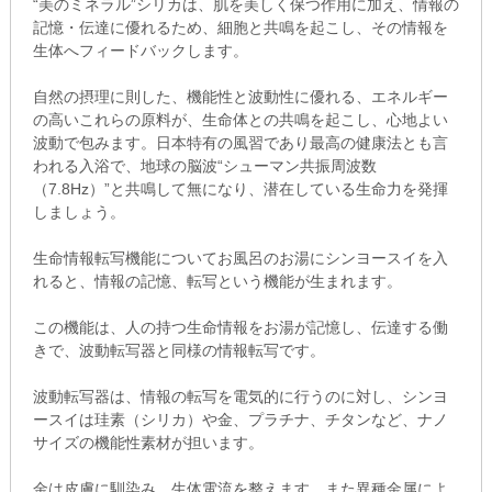
“美のミネラル”シリカは、肌を美しく保つ作用に加え、情報の
記憶・伝達に優れるため、細胞と共鳴を起こし、その情報を
生体へフィードバックします。
自然の摂理に則した、機能性と波動性に優れる、エネルギー
の高いこれらの原料が、生命体との共鳴を起こし、心地よい
波動で包みます。日本特有の風習であり最高の健康法とも言
われる入浴で、地球の脳波“シューマン共振周波数
（7.8Hz）”と共鳴して無になり、潜在している生命力を発揮
しましょう。
生命情報転写機能についてお風呂のお湯にシンヨースイを入
れると、情報の記憶、転写という機能が生まれます。
この機能は、人の持つ生命情報をお湯が記憶し、伝達する働
きで、波動転写器と同様の情報転写です。
波動転写器は、情報の転写を電気的に行うのに対し、シンヨ
ースイは珪素（シリカ）や金、プラチナ、チタンなど、ナノ
サイズの機能性素材が担います。
金は皮膚に馴染み、生体電流を整えます。また異種金属によ