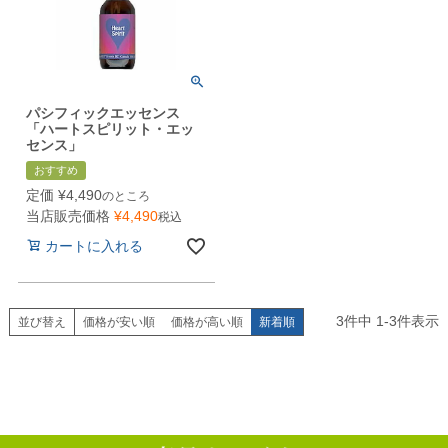
パシフィックエッセンス
「ハートスピリット・エッ
センス」
おすすめ
定価
¥
4,490
のところ
当店販売価格
¥
4,490
税込
カートに入れる
3
件中
1
-
3
件表示
並び替え
価格が安い順
価格が高い順
新着順