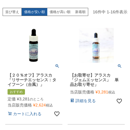
16
件中
1
-
16
件表示
並び替え
価格が安い順
価格が高い順
新着順
【２０％オフ】アラスカ
【お取寄せ】アラスカ
「リサーチエッセンス：タ
「ジェムエッセンス」 単
イフーン（台風）」
品お取り寄せ」
当店販売価格
¥
3,281
おすすめ
税込
定価
¥
3,281
のところ
詳細を見る
当店販売価格
¥
2,624
税込
カートに入れる