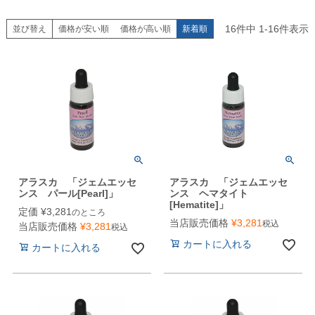
16
件中
1
-
16
件表示
並び替え
価格が安い順
価格が高い順
新着順
アラスカ 「ジェムエッセ
アラスカ 「ジェムエッセ
ンス パール[Pearl]」
ンス ヘマタイト
[Hematite]」
定価
¥
3,281
のところ
当店販売価格
¥
3,281
税込
当店販売価格
¥
3,281
税込
カートに入れる
カートに入れる