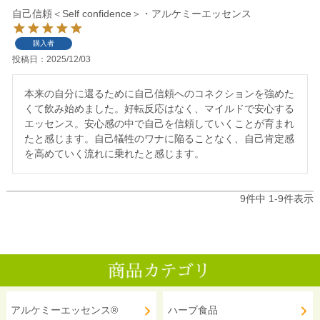
自己信頼＜Self confidence＞・アルケミーエッセンス
購入者
投稿日
2025/12/03
本来の自分に還るために自己信頼へのコネクションを強めた
くて飲み始めました。好転反応はなく、マイルドで安心する
エッセンス。安心感の中で自己を信頼していくことが育まれ
たと感じます。自己犠牲のワナに陥ることなく、自己肯定感
を高めていく流れに乗れたと感じます。
9
件中
1
-
9
件表示
アルケミーエッセンス®
ハーブ食品