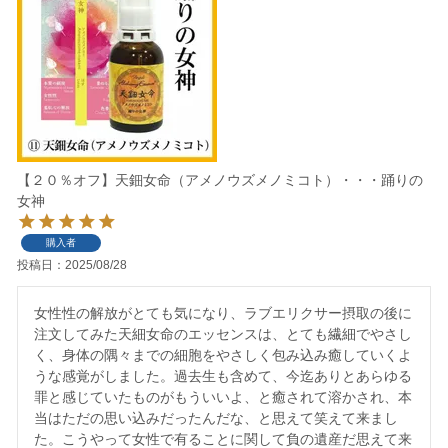
【２０％オフ】天鈿女命（アメノウズメノミコト）・・・踊りの
女神
購入者
投稿日
2025/08/28
女性性の解放がとても気になり、ラブエリクサー摂取の後に
注文してみた天細女命のエッセンスは、とても繊細でやさし
く、身体の隅々までの細胞をやさしく包み込み癒していくよ
うな感覚がしました。過去生も含めて、今迄ありとあらゆる
罪と感じていたものがもういいよ、と癒されて溶かされ、本
当はただの思い込みだったんだな、と思えて笑えて来まし
た。こうやって女性で有ることに関して負の遺産だ思えて来