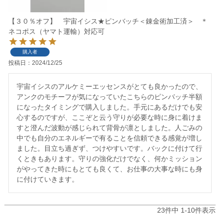
【３０％オフ】 宇宙イシス★ピンバッチ＜錬金術加工済＞ ＊
ネコポス（ヤマト運輸）対応可
購入者
投稿日
2024/12/25
宇宙イシスのアルケミーエッセンスがとても良かったので、
アンクのモチーフが気になっていたこちらのピンバッチ半額
になったタイミングで購入しました。手元にあるだけでも安
心するのですが、ここぞと云う守りが必要な時に身に着けま
すと澄んだ波動が感じられて背骨が凛としました。人ごみの
中でも自分のエネルギーで有ることを信頼できる感覚が増し
ました。目立ち過ぎず、つけやすいです。バックに付けて行
くときもあります。守りの強化だけでなく、何かミッション
がやってきた時にもとても良くて、お仕事の大事な時にも身
に付けていきます。
23
件中
1
-
10
件表示