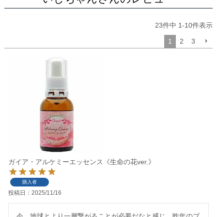
23
件中
1
-
10
件表示
1
2
3
ガイア・アルケミーエッセンス《生命の花ver.》
購入者
投稿日
2025/11/16
今、地球とより一層繋がることが必要だなと感じ、昨年のブ