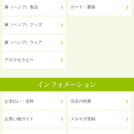
麻（ヘンプ）食品
カード・書籍
麻（ヘンプ）グッズ
麻（ヘンプ）ウェア
アロマセラピー
お支払い・送料
当店の特典
お買い物ガイド
メルマガ登録