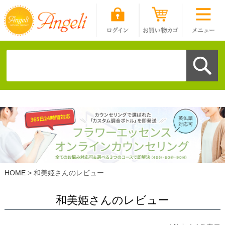
HOME
和美姫さんのレビュー
和美姫さんのレビュー