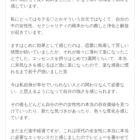
感じています。

私にとってはモテる♡とかそういう次元ではなくて、自分の
中の女性性、セクシャリティの根本からの癒しと浄化と解放
が起きています。

ますはじめに効果として感じたのは、恋愛に執着して苦しい
状態が続いていましたが、それが徐々に薄れて楽になったこ
とでした。エッセンスを摂りはじめて1週間くらいで、本当
に呆気なさを感じるほど急に楽になったので、楽な感覚に慣
れるまで若干戸惑いました笑

今は私自身が幸せでいられない人との関わりなんて必要な
い。と思えるようになって自分の強さを感じられます。

その後もどんどん自分の中の女性性の本当の存在価値を見つ
けていったり、新たな気づきがあったり、色々な変化を感じ
ています。

まだまだ途中経過ですが、これは現代の全女性に本当に本当
に必要なエッセンスだと感じましたのでレビューを書かせて