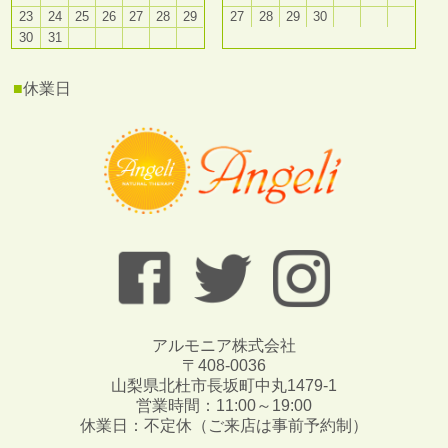
23
24
25
26
27
28
29
27
28
29
30
30
31
■
休業日
アルモニア株式会社
〒408-0036
山梨県北杜市長坂町中丸1479-1
営業時間：11:00～19:00
休業日：不定休（ご来店は事前予約制）