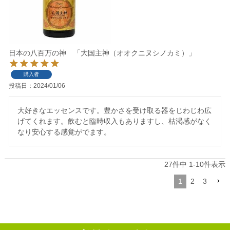
日本の八百万の神 「大国主神（オオクニヌシノカミ）」
購入者
投稿日
2024/01/06
大好きなエッセンスです。豊かさを受け取る器をじわじわ広
げてくれます。飲むと臨時収入もありますし、枯渇感がなく
なり安心する感覚がでます。
27
件中
1
-
10
件表示
1
2
3