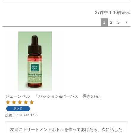
27
件中
1
-
10
件表示
1
2
3
ジェーンベル 「パッション&パーパス 導きの光」
購入者
投稿日
2024/01/06
友達にトリートメントボトルを作ってあげたら、次に話した