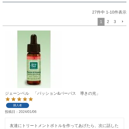
27
件中
1
-
10
件表示
1
2
3
ジェーンベル 「パッション&パーパス 導きの光」
購入者
投稿日
2024/01/06
友達にトリートメントボトルを作ってあげたら、次に話した