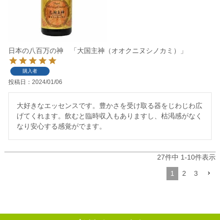
日本の八百万の神 「大国主神（オオクニヌシノカミ）」
購入者
投稿日
2024/01/06
大好きなエッセンスです。豊かさを受け取る器をじわじわ広
げてくれます。飲むと臨時収入もありますし、枯渇感がなく
なり安心する感覚がでます。
27
件中
1
-
10
件表示
1
2
3