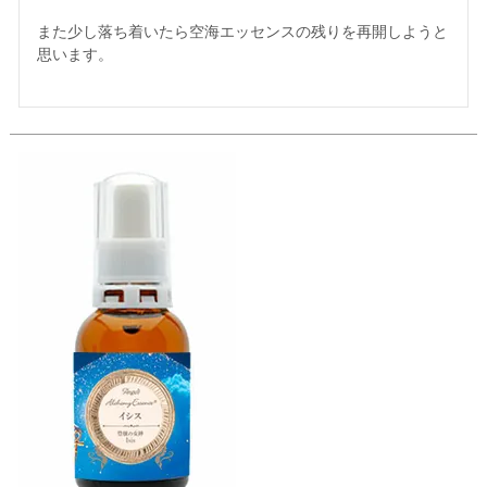
また少し落ち着いたら空海エッセンスの残りを再開しようと
思います。
