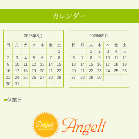
2026年8月
2026年9月
日
月
火
水
木
金
土
日
月
火
水
木
金
土
1
1
2
3
4
5
2
3
4
5
6
7
8
6
7
8
9
10
11
12
9
10
11
12
13
14
15
13
14
15
16
17
18
19
16
17
18
19
20
21
22
20
21
22
23
24
25
26
23
24
25
26
27
28
29
27
28
29
30
30
31
■
休業日