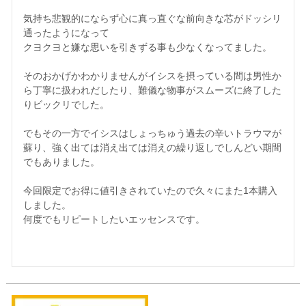
気持ち悲観的にならず心に真っ直ぐな前向きな芯がドッシリ
通ったようになって

クヨクヨと嫌な思いを引きずる事も少なくなってました。

そのおかげかわかりませんがイシスを摂っている間は男性か
ら丁寧に扱われだしたり、難儀な物事がスムーズに終了した
りビックリでした。

でもその一方でイシスはしょっちゅう過去の辛いトラウマが
蘇り、強く出ては消え出ては消えの繰り返しでしんどい期間
でもありました。

今回限定でお得に値引きされていたので久々にまた1本購入
しました。

何度でもリピートしたいエッセンスです。
