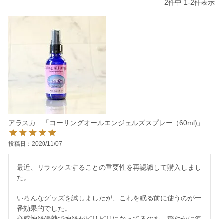
2
件中
1
-
2
件表示
アラスカ 「コーリングオールエンジェルズスプレー（60ml)」
投稿日
2020/11/07
最近、リラックスすることの重要性を再認識して購入しまし
た。

いろんなグッズを試しましたが、これを眠る前に使うのが一
番効果的でした。

交感神経優勢で神経がピリピリになってるのを、穏やかに鎮