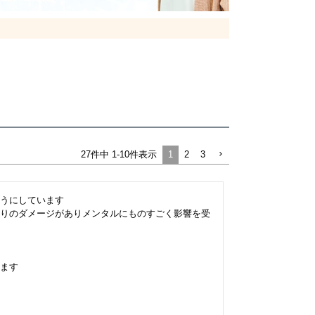
1
2
3
27
件中
1
-
10
件表示
うにしています

りのダメージがありメンタルにものすごく影響を受