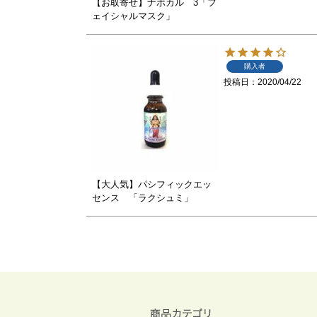
【お取寄せ】ナボカル 3「フ
ェイシャルマスク」
購入者
投稿日
2020/04/22
【大人気】パシフィックエッ
センス 「ラクシュミ」