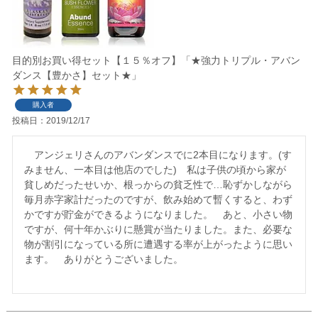
目的別お買い得セット【１５％オフ】「★強力トリプル・アバン
ダンス【豊かさ】セット★」
購入者
投稿日
2019/12/17
　アンジェリさんのアバンダンスでに2本目になります。(す
みません、一本目は他店のでした)　私は子供の頃から家が
貧しめだったせいか、根っからの貧乏性で…恥ずかしながら
毎月赤字家計だったのですが、飲み始めて暫くすると、わず
かですが貯金ができるようになりました。　あと、小さい物
ですが、何十年かぶりに懸賞が当たりました。また、必要な
物が割引になっている所に遭遇する率が上がったように思い
ます。　ありがとうございました。
