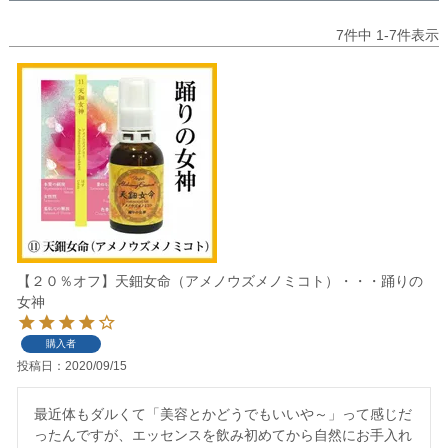
7
件中
1
-
7
件表示
【２０％オフ】天鈿女命（アメノウズメノミコト）・・・踊りの
女神
購入者
投稿日
2020/09/15
最近体もダルくて「美容とかどうでもいいや～」って感じだ
ったんですが、エッセンスを飲み初めてから自然にお手入れ