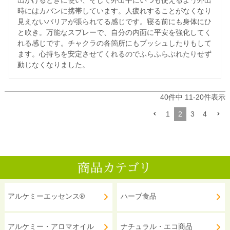
出かけるときに使い、そして外出中にいつも使えるよう外出
時にはカバンに携帯しています。人疲れすることがなくなり
見えないバリアが張られてる感じです。寝る前にも身体にひ
と吹き。万能なスプレーで、自分の内面に平安を強化してく
れる感じです。チャクラの各箇所にもプッシュしたりもして
ます。心持ちを安定させてくれるのでふらふらぶれたりせず
動じなくなりました。
40
件中
11
-
20
件表示
1
2
3
4
アルケミーエッセンス®
ハーブ食品
アルケミー・アロマオイル
ナチュラル・エコ商品