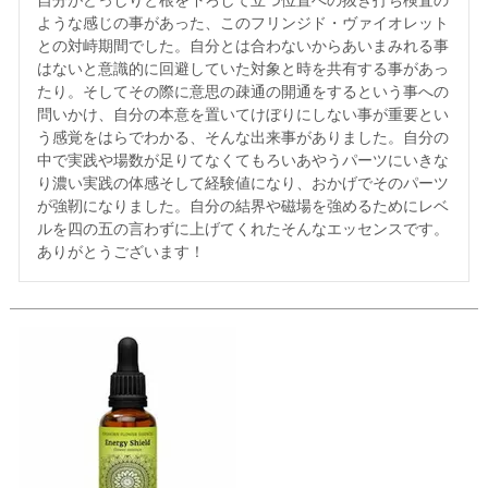
自分がどっしりと根を下ろして立つ位置への抜き打ち検査の
ような感じの事があった、このフリンジド・ヴァイオレット
との対峙期間でした。自分とは合わないからあいまみれる事
はないと意識的に回避していた対象と時を共有する事があっ
たり。そしてその際に意思の疎通の開通をするという事への
問いかけ、自分の本意を置いてけぼりにしない事が重要とい
う感覚をはらでわかる、そんな出来事がありました。自分の
中で実践や場数が足りてなくてもろいあやうパーツにいきな
り濃い実践の体感そして経験値になり、おかげでそのパーツ
が強靭になりました。自分の結界や磁場を強めるためにレベ
ルを四の五の言わずに上げてくれたそんなエッセンスです。