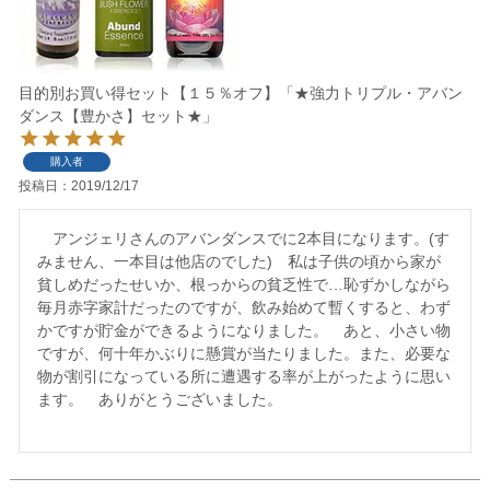
目的別お買い得セット【１５％オフ】「★強力トリプル・アバン
ダンス【豊かさ】セット★」
購入者
投稿日
2019/12/17
　アンジェリさんのアバンダンスでに2本目になります。(す
みません、一本目は他店のでした)　私は子供の頃から家が
貧しめだったせいか、根っからの貧乏性で…恥ずかしながら
毎月赤字家計だったのですが、飲み始めて暫くすると、わず
かですが貯金ができるようになりました。　あと、小さい物
ですが、何十年かぶりに懸賞が当たりました。また、必要な
物が割引になっている所に遭遇する率が上がったように思い
ます。　ありがとうございました。
