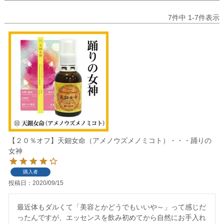
7
件中
1
-
7
件表示
【２０％オフ】天鈿女命（アメノウズメノミコト）・・・踊りの
女神
購入者
投稿日
2020/09/15
最近体もダルくて「美容とかどうでもいいや～」って感じだ
ったんですが、エッセンスを飲み初めてから自然にお手入れ