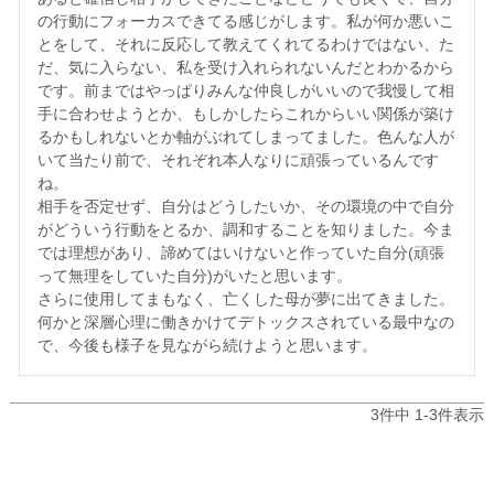
の行動にフォーカスできてる感じがします。私が何か悪いこ
とをして、それに反応して教えてくれてるわけではない、た
だ、気に入らない、私を受け入れられないんだとわかるから
です。前まではやっぱりみんな仲良しがいいので我慢して相
手に合わせようとか、もしかしたらこれからいい関係が築け
るかもしれないとか軸がぶれてしまってました。色んな人が
いて当たり前で、それぞれ本人なりに頑張っているんです
ね。

相手を否定せず、自分はどうしたいか、その環境の中で自分
がどういう行動をとるか、調和することを知りました。今ま
では理想があり、諦めてはいけないと作っていた自分(頑張
って無理をしていた自分)がいたと思います。

さらに使用してまもなく、亡くした母が夢に出てきました。
何かと深層心理に働きかけてデトックスされている最中なの
3
件中
1
-
3
件表示