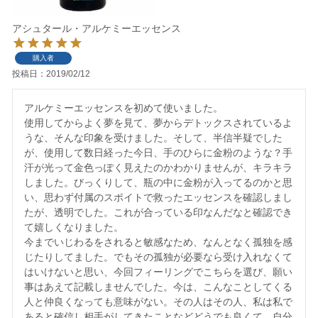
アシュタール・アルケミーエッセンス
購入者
投稿日
2019/02/12
アルケミーエッセンスを初めて使いました。

使用してからよく夢を見て、夢からデトックスされているよ
うな、そんな印象を受けました。そして、半信半疑でした
が、使用して数日経った今日、手のひらに金粉のような？手
汗が光って金色っぽく見えたのかわかりませんが、キラキラ
しました。びっくりして、瓶の中に金粉が入ってるのかと思
い、思わず付属のスポイトで救ったエッセンスを確認しまし
たが、透明でした。これが合っている印なんだなと確認でき
て嬉しくなりました。

今までいじわるをされると敏感なため、なんとなく孤独を感
じたりしてました。でもその孤独が必要なら受け入れなくて
はいけないと思い、今回フィーリングでこちらを選び、願い
事はあえて記載しませんでした。今は、こんなことしてくる
人と仲良くなっても意味がない。その人はその人、私は私で
あると確信し相手がしてきたことなどどうでも良くて、自分