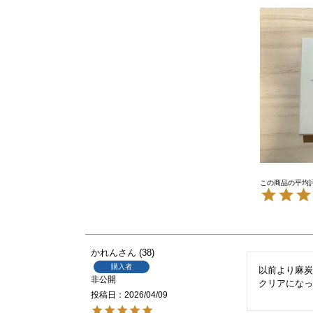
かれん
38
購入者
以前より麻炭
非公開
クリアにな
投稿日
2026/04/09