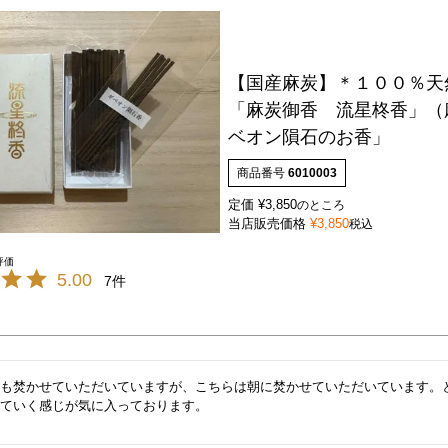
【国産麻炭】＊１００％天
「麻炭御香 流星柊香」（
ベオン隕石のお香」
商品番号
6010003
定価
¥
3,850
のところ
当店販売価格
¥
3,850
税込
5.00
7
も焚かせていただいていますが、こちらは朝に焚かせていただいています。と
っていく感じが気に入っております。