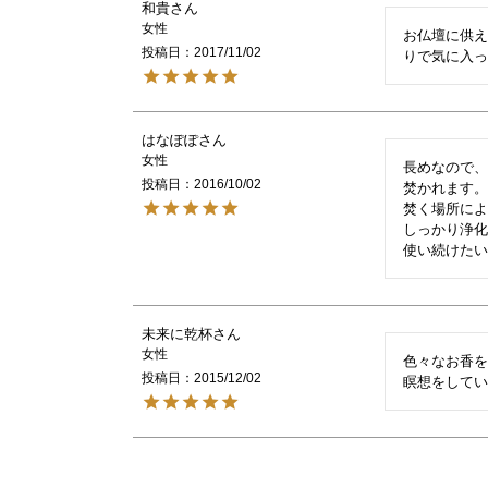
和貴
女性
お仏壇に供
投稿日
2017/11/02
はなぽぽ
女性
長めなので、
投稿日
2016/10/02
焚かれます。
焚く場所によ
しっかり浄化
未来に乾杯
女性
色々なお香を
投稿日
2015/12/02