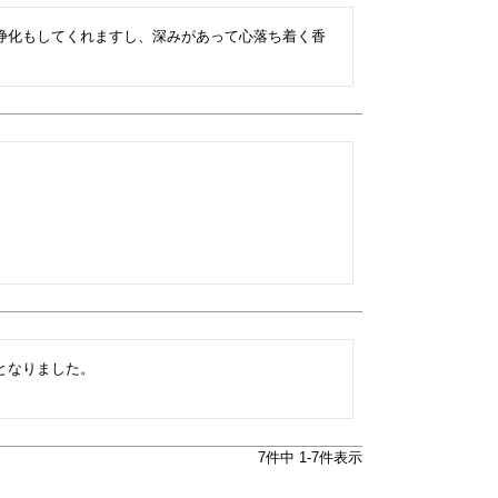
浄化もしてくれますし、深みがあって心落ち着く香
なりました。

7
件中
1
-
7
件表示