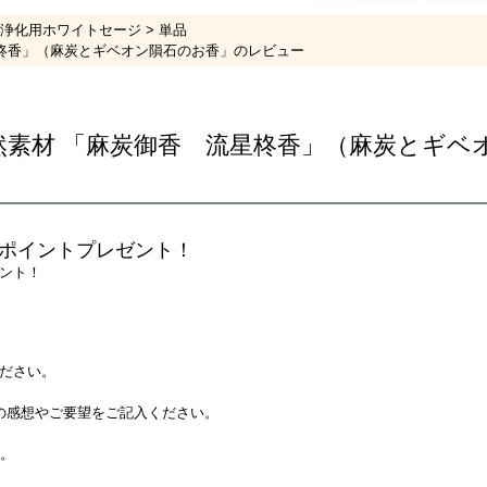
浄化用ホワイトセージ
単品
柊香」（麻炭とギベオン隕石のお香」のレビュー
然素材 「麻炭御香 流星柊香」（麻炭とギベ
ポイントプレゼント！
ント！
ださい。
の感想やご要望をご記入ください。
す。