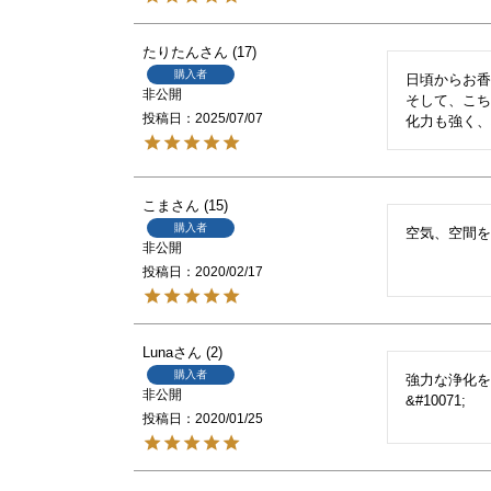
たりたん
17
購入者
日頃からお香
非公開
そして、こ
投稿日
2025/07/07
化力も強く、
こま
15
購入者
空気、空間
非公開
投稿日
2020/02/17
Luna
2
購入者
強力な浄化を
非公開
&#10071;
投稿日
2020/01/25