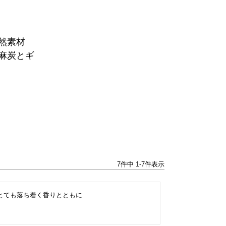
然素材
麻炭とギ
7
件中
1
-
7
件表示
ても落ち着く香りとともに
