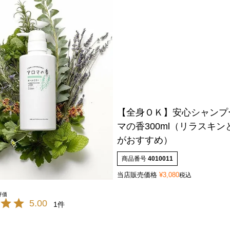
【全身ＯＫ】安心シャンプ
マの香300ml（リラスキ
がおすすめ）
商品番号
4010011
当店販売価格
¥
3,080
税込
5.00
1