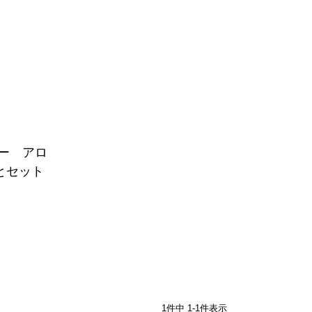
ー アロ
ンとセット
1
件中
1
-
1
件表示