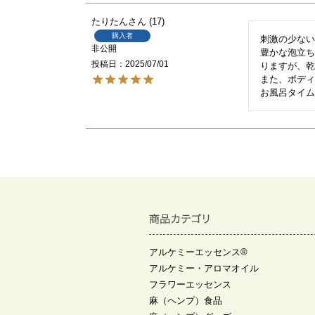
たりたん
17
購入者
刺激の少ない
非公開
豊かな泡立
投稿日
2025/07/01
りますが、乾
また、ボデ
お風呂タイムが
アルケミーエッセンス®
アルケミー・アロマオイル
フラワーエッセンス
麻（ヘンプ）食品