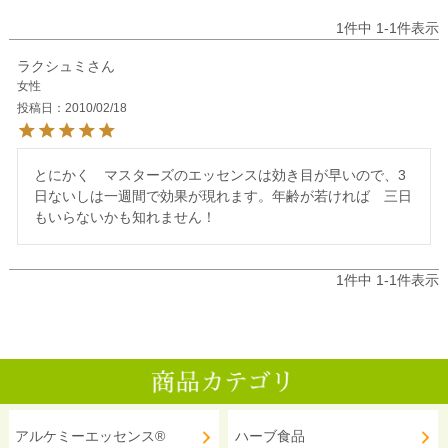
1
件中
1
-
1
件表示
ラクシュミ
女性
投稿日
2010/02/18
とにかく　マスターズのエッセンスは効き目が早いので、3
日ないしは一週間で効果が現れます。年齢が若ければ　三日
1
件中
1
-
1
件表示
アルケミーエッセンス®
ハーブ食品