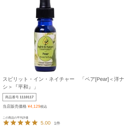
スピリット・イン・ネイチャー 「ペア[Pear]＜洋ナ
シ＞『平和』」
商品番号
1110117
当店販売価格
¥
4,129
税込
5.00
1