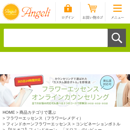
HOME
商品カテゴリで選ぶ
フラワーエッセンス（フラワーレメディ）
フィンドホーンフラワーエッセンス
コンビネーションボトル
【5％オフ】フィンドホーン 「エロス」のレビュー