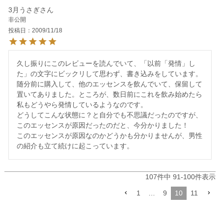
3月うさぎ
非公開
投稿日
2009/11/18
久し振りにこのレビューを読んでいて、「以前「発情」し
た」の文字にビックリして思わず、書き込みをしています。

随分前に購入して、他のエッセンスを飲んでいて、保留して
置いてありました。ところが、数日前にこれを飲み始めたら
私もどうやら発情しているようなのです。

どうしてこんな状態に？と自分でも不思議だったのですが、
このエッセンスが原因だったのだと、今分かりました！

このエッセンスが原因なのかどうかも分かりませんが、男性
107
件中
91
-
100
件表示
1
…
9
10
11