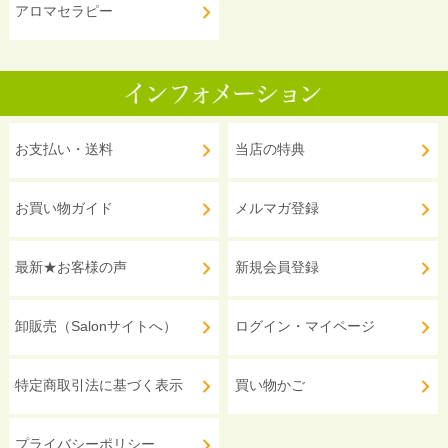
アロマセラピー
お支払い・送料
当店の特典
お買い物ガイド
メルマガ登録
最新★お客様の声
新規会員登録
卸販売（Salonサイトへ）
ログイン・マイページ
特定商取引法に基づく表示
買い物かご
プライバシーポリシー