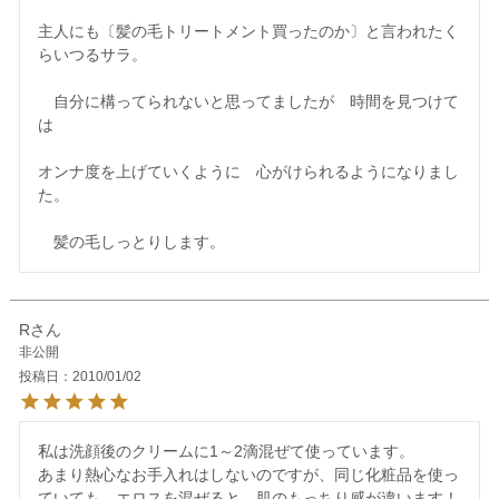
主人にも〔髪の毛トリートメント買ったのか〕と言われたく
らいつるサラ。

　自分に構ってられないと思ってましたが　時間を見つけて
は

オンナ度を上げていくように　心がけられるようになりまし
た。

R
非公開
投稿日
2010/01/02
私は洗顔後のクリームに1～2滴混ぜて使っています。

あまり熱心なお手入れはしないのですが、同じ化粧品を使っ
ていても、エロスを混ぜると、肌のもっちり感が違います！
