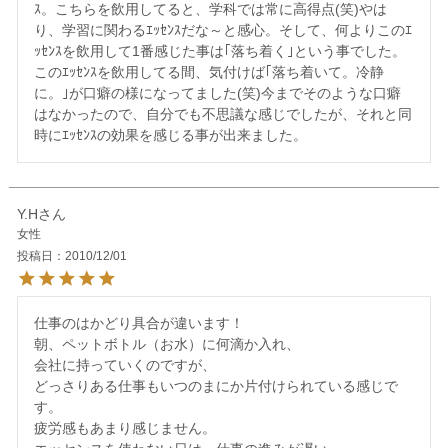
ｽ。こちらを飲用してると、学科では常に高得点(笑)やは
り、学習に関わるｴｯｾﾝｽだな～と感心。そして、何よりこのｴ
ｯｾﾝｽを飲用して1番感じた事は｢落ち着く｣という事でした。
このｴｯｾﾝｽを飲用してる間、気付けば｢落ち着いて。冷静
に。｣が口癖の様になってました(笑)今までそのような口癖
はなかったので、自分でも不思議な感じでしたが、それと同
Y.H
女性
投稿日
2010/12/01
仕事のはかどり具合が違います！

朝、ペットボトル（お水）に何滴か入れ、

会社に持っていくのですが、

どっさりある仕事もいつのまにか片付けられている感じで
す。

疲労感もあまり感じません。
