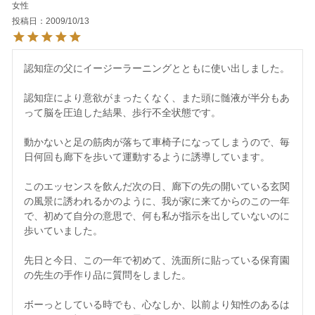
女性
投稿日
2009/10/13
認知症の父にイージーラーニングとともに使い出しました。

認知症により意欲がまったくなく、また頭に髄液が半分もあ
って脳を圧迫した結果、歩行不全状態です。

動かないと足の筋肉が落ちて車椅子になってしまうので、毎
日何回も廊下を歩いて運動するように誘導しています。

このエッセンスを飲んだ次の日、廊下の先の開いている玄関
の風景に誘われるかのように、我が家に来てからのこの一年
で、初めて自分の意思で、何も私が指示を出していないのに
歩いていました。

先日と今日、この一年で初めて、洗面所に貼っている保育園
の先生の手作り品に質問をしました。

ボーっとしている時でも、心なしか、以前より知性のあるは