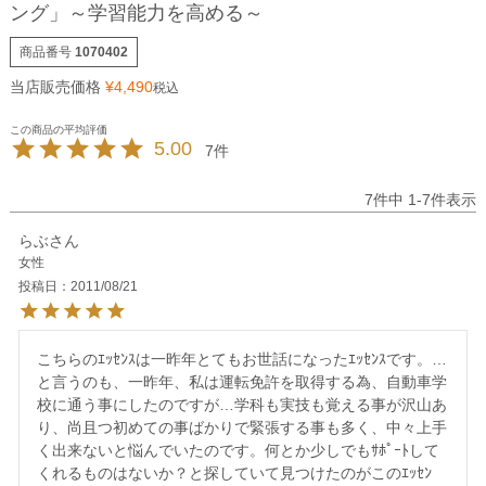
ング」～学習能力を高める～
商品番号
1070402
当店販売価格
¥
4,490
税込
5.00
7
7
件中
1
-
7
件表示
らぶ
女性
投稿日
2011/08/21
こちらのｴｯｾﾝｽは一昨年とてもお世話になったｴｯｾﾝｽです。…
と言うのも、一昨年、私は運転免許を取得する為、自動車学
校に通う事にしたのですが…学科も実技も覚える事が沢山あ
り、尚且つ初めての事ばかりで緊張する事も多く、中々上手
く出来ないと悩んでいたのです。何とか少しでもｻﾎﾟｰﾄして
くれるものはないか？と探していて見つけたのがこのｴｯｾﾝ