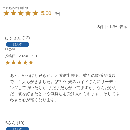
5.00
3
3
件中
1
-
3
件表示
はす
12
購入者
非公開
投稿日
2023/11/10
あ～、やっぱり好きだ。と確信出来る。彼との関係が微妙
で、１人もがきました。(占いや光のガイドさんにリーディ
ングして頂いたり)。まだまだもがいてますが、なんだかん
だ、彼を好きだという気持ちを受け入れられます。そしてふ
わぁと心が軽くなります。
S
10
購入者