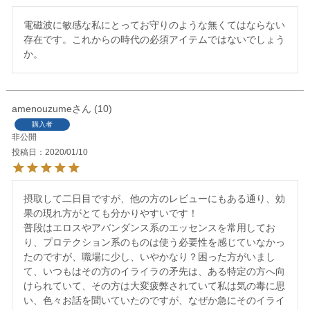
電磁波に敏感な私にとってお守りのような無くてはならない
存在です。これからの時代の必須アイテムではないでしょう
か。
amenouzume
10
購入者
非公開
投稿日
2020/01/10
摂取して二日目ですが、他の方のレビューにもある通り、効
果の現れ方がとても分かりやすいです！

普段はエロスやアバンダンス系のエッセンスを常用してお
り、プロテクション系のものは使う必要性を感じていなかっ
たのですが、職場に少し、いやかなり？困った方がいまし
て、いつもはその方のイライラの矛先は、ある特定の方へ向
けられていて、その方は大変疲弊されていて私は気の毒に思
い、色々お話を聞いていたのですが、なぜか急にそのイライ