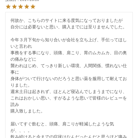
何故か、こちらのサイトに来る度気になっておりましたが

自分には必要ないと思い、購入までには至りませんでした。

今年３月下旬から知り合いが会社を立ち上げ、手伝ってほし
いと言われ

事務をする事になり、頭痛、肩こり、胃のムカムカ、目の奥
の痛みなどに

襲われはじめ、てっきり新しい環境、人間関係、慣れない仕
事に

身体がついて行けないのだろうと思い薬を服用して耐えてお
りました。

週末土日は起きれず、ほとんど寝込んでしまうまでになり、

これはおかしい思い、すがるような思いで皆様のレビューを
読み

購入致しました。

届いてすぐ飲むと、頭痛、肩こりが軽減したような気
が、、、。

飲み続けると今までの症状はなんだったんだと思うほど痛み