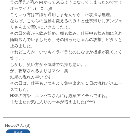
ラの矛先が私へ向かって来るようになってしまったのです！

オーマイガッ(￣□￣;)!!

こういう方は常識が通用しませんから、正攻法は無理。。

ならば、こちらの波動を変えるのみ！と仕事帰りにアンジェ
リさんまで買いにいきましたよ。

その日の夜から飲み始め、朝も飲み、仕事中も飲み物に入れ
随時飲んでいましたら、その困ったちゃんの攻撃、ピタリと
止みました。

それどころか、いつもイライラなのになぜか機嫌が良くよく
笑う。。

しかし、笑い方が不気味で気持ち悪い。。

が、攻撃されるよりはマシ！笑

効果の現れ方早いです。

その日は、仕事もいつもより集中出来て１日の流れがスムー
ズでした。

HSPの方や、エンパスさんには必須アイテムですね。

またまたお気に入りの一本が増えました(*^^*)
NeCo
8
購入者