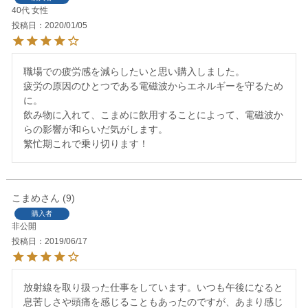
40代
女性
投稿日
2020/01/05
職場での疲労感を減らしたいと思い購入しました。

疲労の原因のひとつである電磁波からエネルギーを守るため
に。

飲み物に入れて、こまめに飲用することによって、電磁波か
らの影響が和らいだ気がします。

繁忙期これで乗り切ります！
こまめ
9
購入者
非公開
投稿日
2019/06/17
放射線を取り扱った仕事をしています。いつも午後になると
息苦しさや頭痛を感じることもあったのですが、あまり感じ