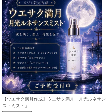
【ウエサク満月作成】ウエサク満月「月光ルネサン
ス・ミスト」