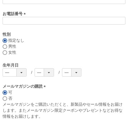
お電話番号
(
必
須
性別
)
指定なし
男性
女性
生年月日
メールマガジンの購読
可
(
否
必
メールマガジンをご購読いただくと、新製品やセール情報をお届け
須
します。またメールマガジン限定クーポンやプレゼントなどお得な
)
情報をお届けします。