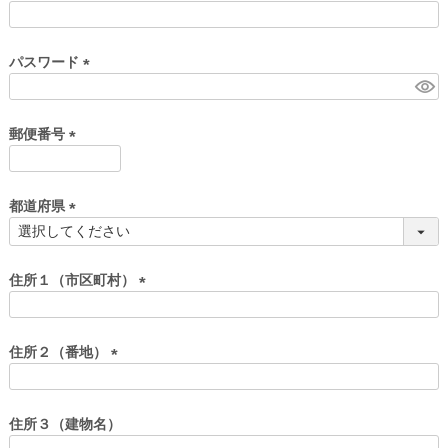
)
(
必
須
パスワード
)
(
必
須
郵便番号
)
(
必
須
都道府県
)
(
必
須
住所１（市区町村）
)
(
必
須
住所２（番地）
)
(
必
須
住所３（建物名）
)