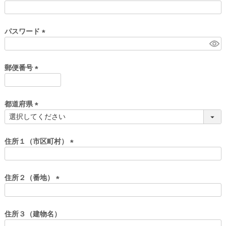
)
(
必
須
パスワード
)
(
必
須
郵便番号
)
(
必
須
都道府県
)
(
必
須
住所１（市区町村）
)
(
必
須
住所２（番地）
)
(
必
須
住所３（建物名）
)