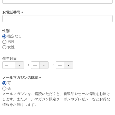
お電話番号
(
必
須
性別
)
指定なし
男性
女性
生年月日
メールマガジンの購読
可
(
否
必
メールマガジンをご購読いただくと、新製品やセール情報をお届け
須
します。またメールマガジン限定クーポンやプレゼントなどお得な
)
情報をお届けします。