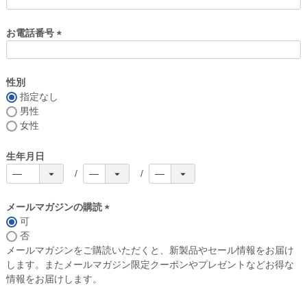
お電話番号
(
必
須
性別
)
指定なし
男性
女性
生年月日
メールマガジンの購読
可
(
否
必
メールマガジンをご購読いただくと、新製品やセール情報をお届け
須
します。またメールマガジン限定クーポンやプレゼントなどお得な
)
情報をお届けします。