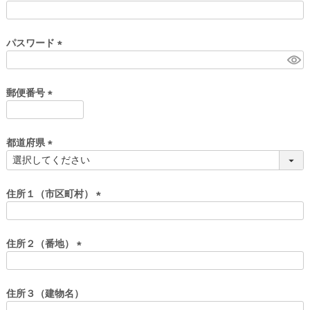
)
(
必
須
パスワード
)
(
必
須
郵便番号
)
(
必
須
都道府県
)
(
必
須
住所１（市区町村）
)
(
必
須
住所２（番地）
)
(
必
須
住所３（建物名）
)