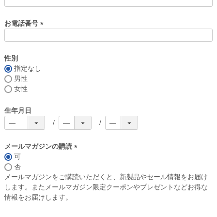
お電話番号
(
必
須
性別
)
指定なし
男性
女性
生年月日
メールマガジンの購読
可
(
否
必
メールマガジンをご購読いただくと、新製品やセール情報をお届け
須
します。またメールマガジン限定クーポンやプレゼントなどお得な
)
情報をお届けします。