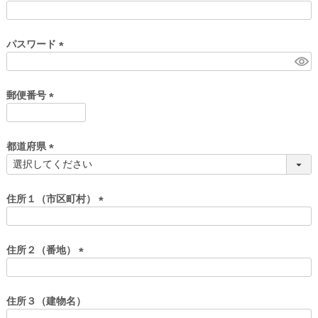
)
(
必
須
パスワード
)
(
必
須
郵便番号
)
(
必
須
都道府県
)
(
必
須
住所１（市区町村）
)
(
必
須
住所２（番地）
)
(
必
須
住所３（建物名）
)