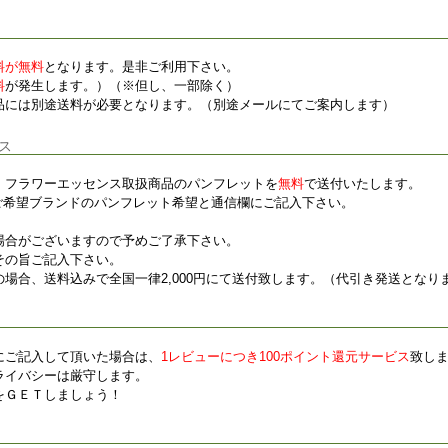
料が無料
となります。是非ご利用下さい。
料
が発生します。）（※但し、一部除く）
品には別途送料が必要となります。（別途メールにてご案内します）
ス
、フラワーエッセンス取扱商品のパンフレットを
無料
で送付いたします。
ご希望ブランドのパンフレット希望と通信欄にご記入下さい。
場合がございますので予めご了承下さい。
その旨ご記入下さい。
場合、送料込みで全国一律2,000円にて送付致します。（代引き発送となり
にご記入して頂いた場合は、
1レビューにつき100ポイント還元サービス
致し
ライバシーは厳守します。
をＧＥＴしましょう！