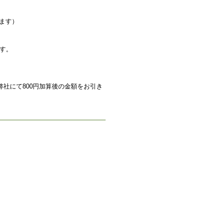
ります）
す。
社にて800円加算後の金額をお引き