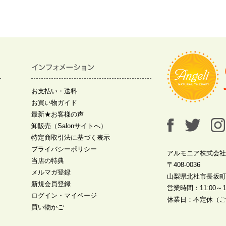
お支払い・送料
お買い物ガイド
最新★お客様の声
卸販売（Salonサイトへ）
特定商取引法に基づく表示
プライバシーポリシー
アルモニア株式会社
当店の特典
〒408-0036
メルマガ登録
山梨県北杜市長坂町中
新規会員登録
営業時間：11:00～19
ログイン・マイページ
休業日：不定休（ご
買い物かご