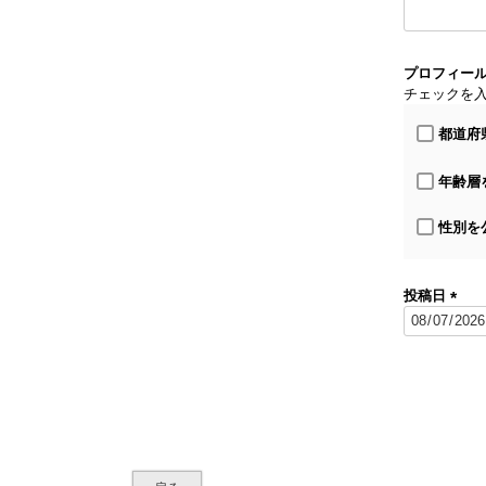
プロフィー
チェックを
都道府
年齢層
性別を
投稿日
(
必
須
)