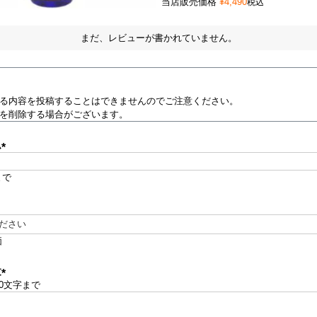
当店販売価格
¥
4,490
税込
まだ、レビューが書かれていません。
る内容を投稿することはできませんのでご注意ください。
を削除する場合がございます。
ム
(
必
まで
須
)
必
価
須
文
00文字まで
(
必
須