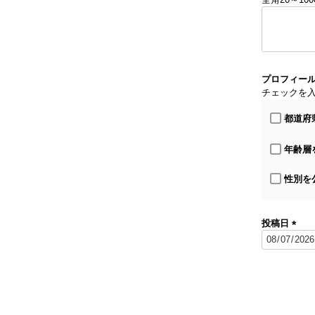
プロフィー
チェックを
都道府
年齢層
性別を
投稿日
(
必
須
)