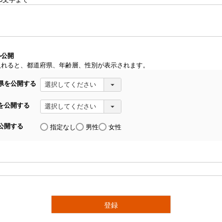
(
必
須
)
ル公開
入れると、都道府県、年齢層、性別が表示されます。
県を公開する
を公開する
公開する
指定なし
男性
女性
登録