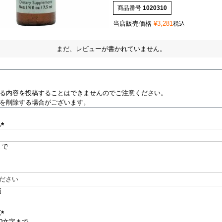
商品番号
1020310
当店販売価格
¥
3,281
税込
まだ、レビューが書かれていません。
る内容を投稿することはできませんのでご注意ください。
を削除する場合がございます。
ム
(
必
まで
須
)
必
価
須
文
00文字まで