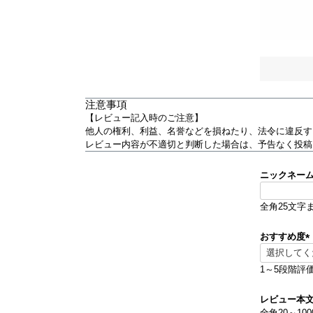
注意事項
【レビュー記入時のご注意】
他人の権利、利益、名誉などを損ねたり、法令に違反す
レビュー内容が不適切と判断した場合は、予告なく投稿
ニックネー
全角25文字
おすすめ度
(
1～5段階評
)
レビュー本
全角20～10