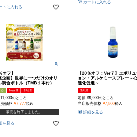
カートに入れる
ートに入れる
0％オフ】
【20％オフ：Ver７】エボリ
至企画】世界に一つだけのオリ
ョン・アルケミースプレー～
ル調合ボトル（TMB１本付）
進化促進～
すめ
New !!
SALE
SALE
¥
11,000
定価
¥
9,900
のところ
のところ
販売価格
¥
7,777
当店販売価格
¥
7,900
税込
税込
販売を終了しました。
詳細を見る
細を見る