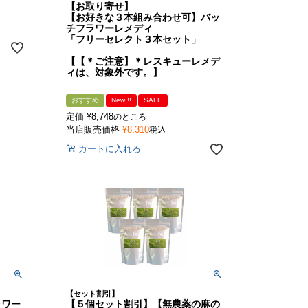
【お取り寄せ】
【お好きな３本組み合わせ可】バッ
チフラワーレメディ
「フリーセレクト３本セット」
【【＊ご注意】＊レスキューレメデ
ィは、対象外です。】
おすすめ
New !!
SALE
定価
¥
8,748
のところ
当店販売価格
¥
8,310
税込
カートに入れる
【セット割引】
ラワー
【５個セット割引】【無農薬の麻の