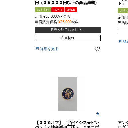
円（３５０００円以上の商品満載）
ト」
おすすめ
New !!
SALE
おす
定価
¥
35,000
のところ
定価
当店販売価格
¥
25,000
税込
当店
販売を終了しました。
在庫切れ
詳
詳細を見る
【３０％オフ】 宇宙イシス★ピン
アン
バッチ＜錬金術加工済＞ ＊ネコポ
ロ