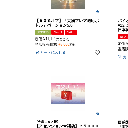
【５０％オフ】「太陽フレア適応ボ
バイ
トル」バージョン5.0
#12 
日本
おすすめ
New !!
SALE
New !
定価
¥
11,111
のところ
定価
当店販売価格
¥
5,555
税込
当店
カートに入れる
カ
【先着１０名様】
目的
【アセンション★福袋】２５０００
「実