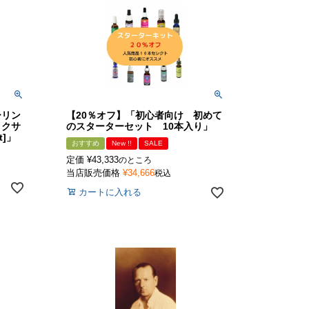
ーリン
【20％オフ】「初心者向け 初めて
リクサ
のスターターセット 10本入り」
t]」
おすすめ
New !!
SALE
定価
¥
43,333
のところ
当店販売価格
¥
34,666
税込
カートに入れる