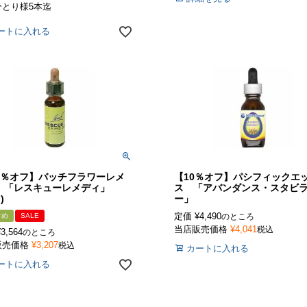
ひとり様5本迄
ートに入れる
０％オフ】バッチフラワーレメ
【10％オフ】パシフィックエ
 「レスキューレメディ」
ス 「アバンダンス・スタビ
)
ー」
定価
¥
4,490
すめ
SALE
のところ
当店販売価格
¥
4,041
税込
¥
3,564
のところ
販売価格
¥
3,207
税込
カートに入れる
ートに入れる