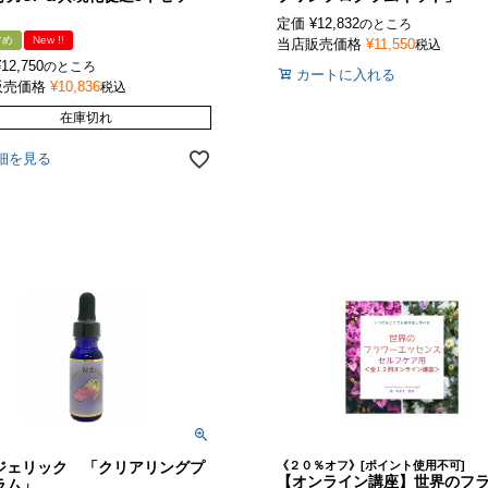
定価
¥
12,832
のところ
すめ
New !!
当店販売価格
¥
11,550
税込
¥
12,750
のところ
カートに入れる
販売価格
¥
10,836
税込
在庫切れ
細を見る
ジェリック 「クリアリングプ
《２０％オフ》[ポイント使用不可]
【オンライン講座】世界のフ
グラム」