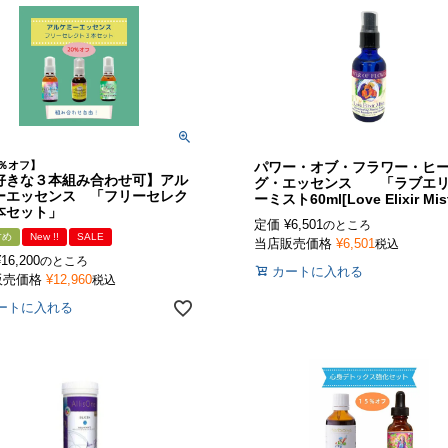
％オフ】
パワー・オブ・フラワー・ヒ
好きな３本組み合わせ可】アル
グ・エッセンス 「ラブエ
ーエッセンス 「フリーセレク
ーミスト60ml[Love Elixir Mis
本セット」
定価
¥
6,501
のところ
すめ
New !!
SALE
当店販売価格
¥
6,501
税込
¥
16,200
のところ
カートに入れる
販売価格
¥
12,960
税込
ートに入れる