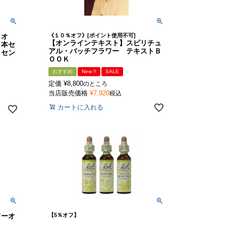
％オ
《１０％オフ》[ポイント使用不可]
【オンラインテキスト】スピリチュ
２本セ
アル・バッチフラワー テキストＢ
ッセン
ＯＯＫ
おすすめ
New !!
SALE
定価
¥
8,800
のところ
当店販売価格
¥
7,920
税込
カートに入れる
ワーオ
【5％オフ】