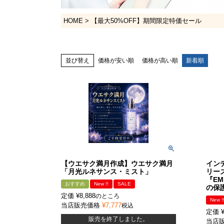
HOME
【最大50%OFF】期間限定特価セール
並び替え
価格が安い順
価格が高い順
新着順
【ウエサク満月作成】ウエサク満月
イン
「月光ルネサンス・ミスト」
リーズ
『E
おすすめ
New !!
SALE
の保
定価
¥
8,888
のところ
New !
当店販売価格
¥
7,777
税込
定価
販売を終了しました。
当店