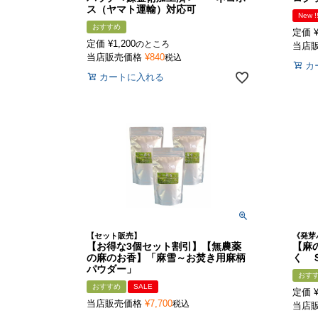
ス（ヤマト運輸）対応可
New !
おすすめ
定価
定価
¥
1,200
のところ
当店
当店販売価格
¥
840
税込
カ
カートに入れる
【セット販売】
《発芽
【お得な3個セット割引】【無農薬
【麻
の麻のお香】「麻雪～お焚き用麻柄
く 
パウダー」
おす
おすすめ
SALE
定価
当店販売価格
¥
7,700
税込
当店