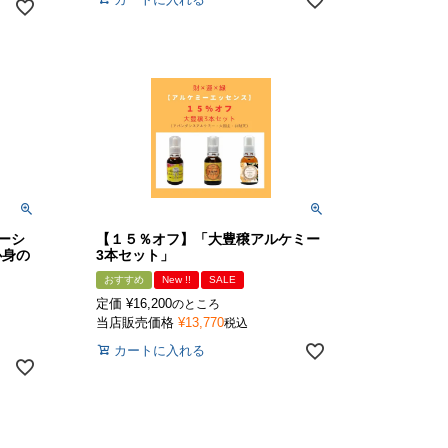
ューシ
【１５％オフ】「大豊穣アルケミー
心身の
3本セット」
おすすめ
New !!
SALE
定価
¥
16,200
のところ
当店販売価格
¥
13,770
税込
カートに入れる