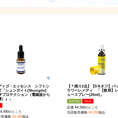
ディゴ・エッセンス シフトシ
【＊残り2点】【5％オフ】バ
「シュンガイト[Shungite]
ラワーレメディ 「【飲用】
MFプロテクション（電磁波から
ュースプレー(20ml)」
護）』」
おすすめ
SALE
!
定価
¥
4,590
のところ
¥
4,490
のところ
当店販売価格
¥
4,359
税込
販売価格
¥
4,490
税込