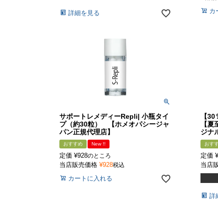
カ
詳細を見る
サポートレメディーRepli| 小瓶タイ
【3
プ（約30粒） 【ホメオパシージャ
【夏
パン正規代理店】
ジナ
おすすめ
New !!
おす
定価
¥
928
定価
のところ
当店販売価格
¥
928
当店
税込
カートに入れる
詳