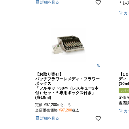
詳細を見る
＊お
カ
【お取り寄せ】
【1
バッチフラワーレメディ・フラワー
ディ
ボックス
(10ml
「フルキット38本（レスキュー2本
おす
付）セット＊専用ボックス付き」
(各10ml)
定価
当店
定価
¥
97,200
のところ
当店販売価格
¥
97,200
税込
カ
詳細を見る