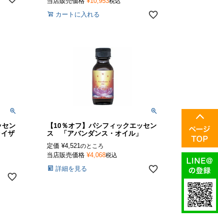
当店販売価格
¥
10,953
税込
カートに入れる
ッセン
【10％オフ】パシフィックエッセン
ライザ
ス 「アバンダンス・オイル」
定価
¥
4,521
のところ
当店販売価格
¥
4,068
税込
詳細を見る