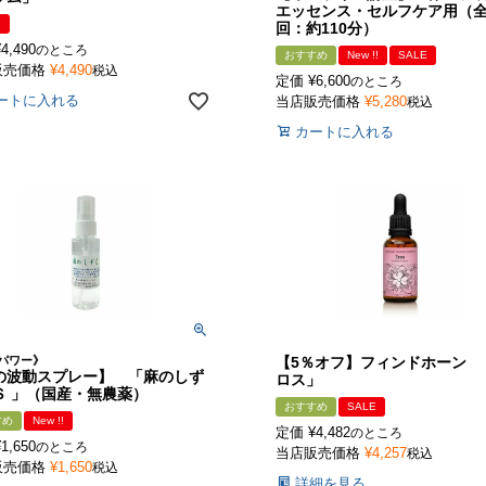
エッセンス・セルフケア用（全
!
回：約110分）
¥
4,490
のところ
おすすめ
New !!
SALE
販売価格
¥
4,490
税込
定価
¥
6,600
のところ
ートに入れる
当店販売価格
¥
5,280
税込
カートに入れる
パワー》
【5％オフ】フィンドホーン 
の波動スプレー】 「麻のしず
ロス」
Ｓ 」（国産・無農薬）
おすすめ
SALE
すめ
New !!
定価
¥
4,482
のところ
¥
1,650
のところ
当店販売価格
¥
4,257
税込
販売価格
¥
1,650
税込
詳細を見る