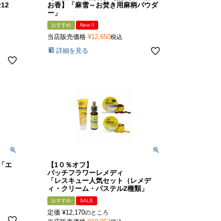
12
お香】「麻雪～お焚き用麻柄パウダ
ー」
おすすめ
New !!
当店販売価格
¥
12,650
税込
詳細を見る
「エ
【1０％オフ】
バッチフラワーレメディ
「レスキュー人気セット（レメデ
ィ・クリーム・パステル2種類」
おすすめ
SALE
定価
¥
12,170
のところ