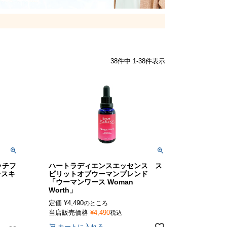
38
件中
1
-
38
件表示
ッチフ
ハートラディエンスエッセンス ス
レスキ
ピリットオブウーマンブレンド
「ウーマンワース Woman
Worth」
定価
¥
4,490
のところ
当店販売価格
¥
4,490
税込
カートに入れる