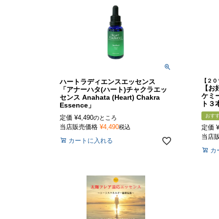
ハートラディエンスエッセンス
【２０
【お
「アナーハタ(ハート)チャクラエッ
ケミ
センス Anahata (Heart) Chakra
ト３
Essence」
おす
定価
¥
4,490
のところ
当店販売価格
¥
4,490
税込
定価
当店
カートに入れる
カ