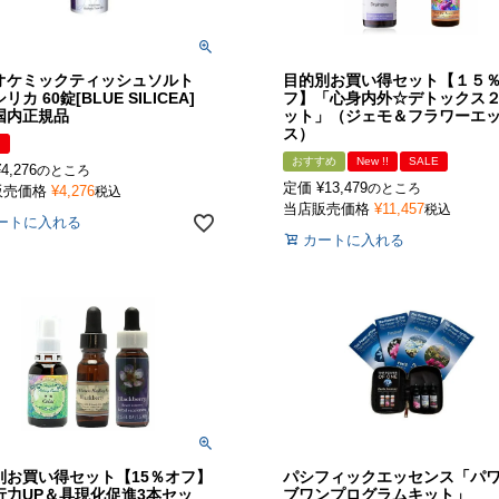
オケミックティッシュソルト
目的別お買い得セット【１５
シリカ 60錠[BLUE SILICEA]
フ】「心身内外☆デトックス
国内正規品
ット」（ジェモ＆フラワーエ
ス）
!
おすすめ
New !!
SALE
¥
4,276
のところ
定価
¥
13,479
のところ
販売価格
¥
4,276
税込
当店販売価格
¥
11,457
税込
ートに入れる
カートに入れる
別お買い得セット【15％オフ】
パシフィックエッセンス「パ
行力UP＆具現化促進3本セッ
ブワンプログラムキット」