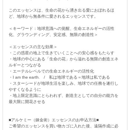
このエッセンスは、生命の花から湧き出る愛におぼれるほ
ど、地球から無条件に愛されるエッセンスです。
＜キーワード：地球意識への覚醒、生命エネルギーの活性
化、グラウンディング、安定感、無限の創造性＞
＜エッセンスの主な効果＞
・この惑星の地上で生きていくことへの安心感をもたらす
・地球の中心にある「生命の花」から溢れる無限の創造エネ
ルギーとつながる
・エーテルレベルでの生命エネルギーの活性化
・I am the earth. / 私は地球である＝地球は私である
・スターシードが地球生活を楽しみ、地球での任務を遂行し
やすくなるように
・地上限定意識にとらわれず、創造主としての自分の能力を
最大限に開花させる
■アルケミー（錬金術）エッセンスのお申込方法■
ご希望のエッセンスを買い物カゴに入れた後、遠隔作成に必