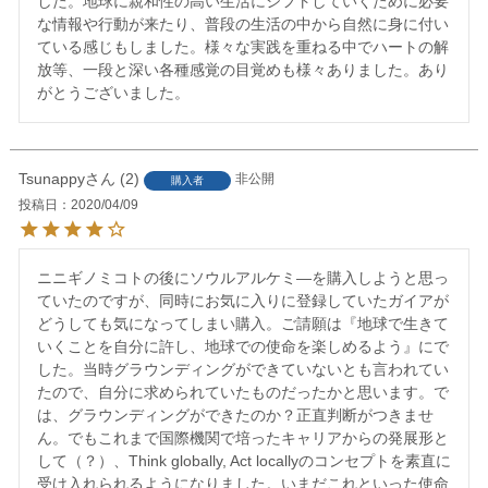
した。地球に親和性の高い生活にシフトしていくために必要
な情報や行動が来たり、普段の生活の中から自然に身に付い
ている感じもしました。様々な実践を重ねる中でハートの解
放等、一段と深い各種感覚の目覚めも様々ありました。あり
がとうございました。
Tsunappy
2
非公開
購入者
投稿日
2020/04/09
ニニギノミコトの後にソウルアルケミ―を購入しようと思っ
ていたのですが、同時にお気に入りに登録していたガイアが
どうしても気になってしまい購入。ご請願は『地球で生きて
いくことを自分に許し、地球での使命を楽しめるよう』にで
した。当時グラウンディングができていないとも言われてい
たので、自分に求められていたものだったかと思います。で
は、グラウンディングができたのか？正直判断がつきませ
ん。でもこれまで国際機関で培ったキャリアからの発展形と
して（？）、Think globally, Act locallyのコンセプトを素直に
受け入れられるようになりました。いまだこれといった使命