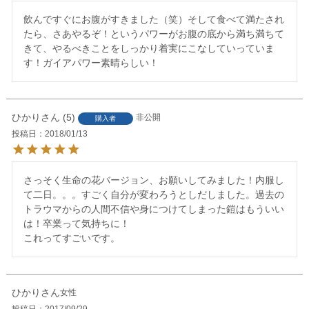
飲んですぐにお腹がすきました（笑）そして食べて満たされ
たら、さあやるぞ！というパワーがお腹の底から満ち満ちて
きて、やるべきことをしっかり着実にこなしていっていま
す！ガイアパワー素晴らしい！
ひかり
5
非公開
購入者
投稿日
2018/01/13
さっそく生命の花バージョン、お願いしてみました！内服し
て二日。。。すごく自分が変わろうとしだしました。過去の
トラウマからの人間不信や身につけてしまった鎧はもういい
は！卒業って気持ちに！

これってすごいです。
ひかり
女性
投稿日
2017/09/29