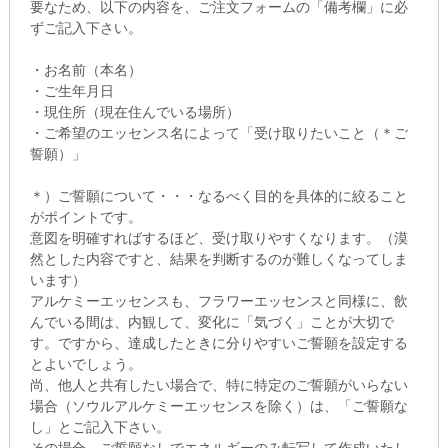
要なため、以下の内容を、ご注文フォームの「備考欄」に必
ずご記入下さい。
・お名前（本名）
・ご生年月日
・現住所（現在住んでいる場所）
・ご希望のエッセンス名によって「受け取りたいこと（＊ご
誓願）」
＊）ご誓願について・・・なるべく目的を具体的に絞ること
がポイントです。
意図を明確すればするほど、受け取りやすくなります。（漠
然とした内容ですと、結果を判断するのが難しくなってしま
います）
アルケミーエッセンスも、フラワーエッセンスと同様に、飲
んでいる間は、内観して、変化に「気づく」ことが大切で
す。ですから、達成したときに分りやすいご誓願を設定する
とよいでしょう。
尚、他人と共有したい場合で、特に特定のご誓願がいらない
場合（ソウルアルケミーエッセンスを除く）は、「ご誓願な
し」とご記入下さい。
その場合、ご誓願なしでエネルギーのみ転写して作成いたし