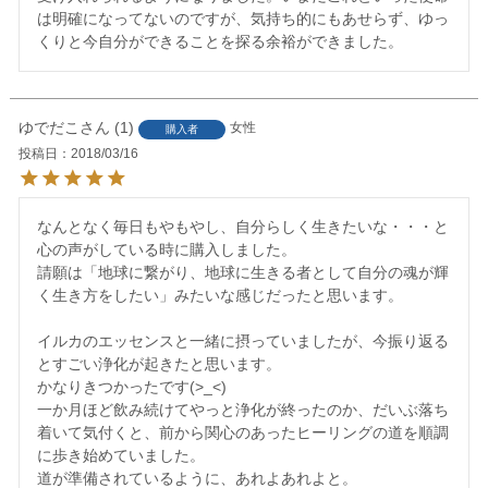
は明確になってないのですが、気持ち的にもあせらず、ゆっ
くりと今自分ができることを探る余裕ができました。
ゆでだこ
1
女性
購入者
投稿日
2018/03/16
なんとなく毎日もやもやし、自分らしく生きたいな・・・と
心の声がしている時に購入しました。

請願は「地球に繋がり、地球に生きる者として自分の魂が輝
く生き方をしたい」みたいな感じだったと思います。

イルカのエッセンスと一緒に摂っていましたが、今振り返る
とすごい浄化が起きたと思います。

かなりきつかったです(>_<)

一か月ほど飲み続けてやっと浄化が終ったのか、だいぶ落ち
着いて気付くと、前から関心のあったヒーリングの道を順調
に歩き始めていました。

道が準備されているように、あれよあれよと。
