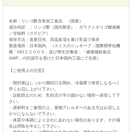
名称：リンゴ酢含有加工食品 （国産）
成分内訳 ：リンゴ酢（国内製造）、ガラクトオリゴ糖液糖
／甘味料（ステビア）
保存方法：直射日光、高温多湿を避け常温で保存
製造場所：日本国内 （スイスのジュネーブ：国際標準化機
構「ISO２２０００」及び厚生労働省：「健康補助食品
GMP」の許認可を受けた日本国内工場にて生産）
【ご使用上の注意】
・開封後はしっかり開封口を閉め、冷蔵庫で保管しなるべく
早くお召し上がり下さい。
・誤飲防止のため、乳幼児の手の届かない場所へ保管して下
さい。
・原材料をご参照の上、食物アレルギーのある方はお召し上
がりにならないで下さい。
・体質や体調によりまれにあわない場合があります。その場
合は摂取を中止して下さい。