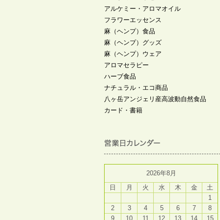
アルケミー・アロマオイル
フラワーエッセンス
麻（ヘンプ）食品
麻（ヘンプ）グッズ
麻（ヘンプ）ウェア
アロマセラピー
ハーブ食品
ナチュラル・エコ商品
八ヶ岳アンジェリ産高波動自然食品
カード・書籍
2026年8月
日
月
火
水
木
金
土
1
2
3
4
5
6
7
8
9
10
11
12
13
14
15