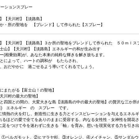
ネーションスプレー
】【天川村】【淡路島】
か・所の聖地を 【ブレンド】して作られた【スプレー】
】【天川村】【淡路島】３か所の聖地をブレンドして作られた ５０ｍｌス
士山】【天川村】【淡路島】エネルギーの和が生み出す
ー(相乗効果)が、あなた本来の純粋な輝きを解き放ちます。
とによって、ハートの調和が もたらされ、
、おだやかに 過ごせるよう導いてくれるでしょう。
にまたがる【富士山！の聖地】
天川村の最大の聖地】
と四国との間の、大変大きな島【淡路島の中の最大の聖地】の贅沢な三か所
果) エネルギー の スプレー です。
心に情熱の火を灯し、創造性に生きる力とインスピレーションを与えるエネル
溢れるほどの愛で全てをありのままに受容する、内なる女性性・女神性を開花
地に足をつけて今を迷わずに生きる「軸」を育み、想いを現実化する力を引き
l oil】：①ベルガモット、②ヒマラヤ杉、③オレンジ、④メイチャン、⑤サン