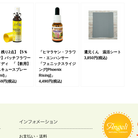
＊残り2点】【5％
「ヒマラヤン・フラワ
還元くん 温活シート
フ】バッチフラワー
ー・エンハンサー
3,850円
(税込)
メディ 「【飲用】
「フェニックスライジ
スキュースプレー
ング[Phoenix
0ml)」
Rising]」
359円
(税込)
4,490円
(税込)
お支払い・送料