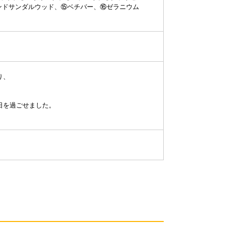
ンドサンダルウッド、⑮ベチバー、⑯ゼラニウム
り、
日を過ごせました。
>