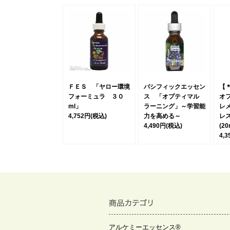
ＦＥＳ 「ヤロー環境
パシフィックエッセン
【
フォーミュラ ３０
ス 「オプティマル
オ
ml」
ラーニング」～学習能
レ
4,752円
(税込)
力を高める～
レ
4,490円
(税込)
(2
4,
アルケミーエッセンス®