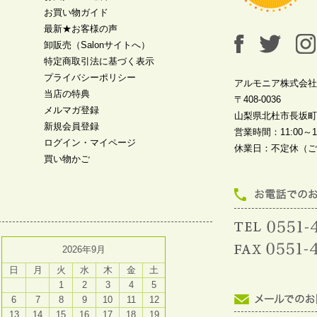
お買い物ガイド
最新★お客様の声
卸販売（Salonサイトへ）
特定商取引法に基づく表示
プライバシーポリシー
アルモニア株式会社
当店の特典
〒408-0036
メルマガ登録
山梨県北杜市長坂町中
新規会員登録
営業時間：11:00～19
ログイン・マイページ
休業日：不定休（ご
買い物かご
2026年9月
日
月
火
水
木
金
土
1
2
3
4
5
6
7
8
9
10
11
12
13
14
15
16
17
18
19