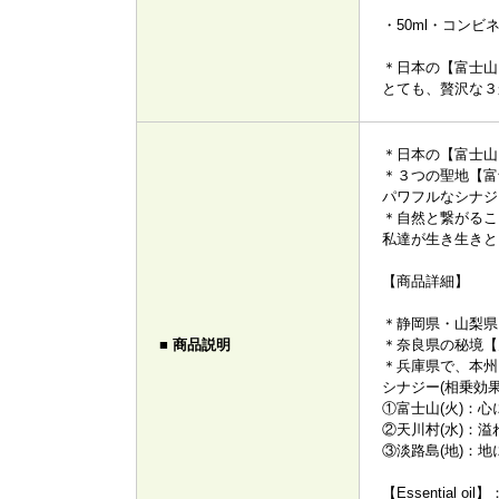
・50ml・コンビ
＊日本の【富士山
とても、贅沢な３
＊日本の【富士山
＊３つの聖地【富
パワフルなシナジ
＊自然と繋がるこ
私達が生き生きと
【商品詳細】
＊静岡県・山梨県
■ 商品説明
＊奈良県の秘境【
＊兵庫県で、本州
シナジー(相乗効
①富士山(火)：
②天川村(水)：
③淡路島(地)：
【Essentia