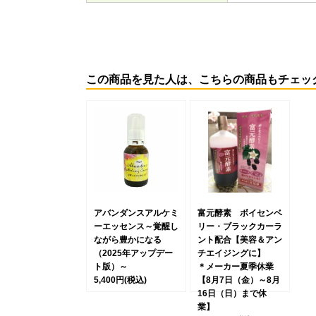
この商品を見た人は、こちらの商品もチェッ
アバンダンスアルケミ
富元酵素 ボイセンベ
ーエッセンス～覚醒し
リー・ブラックカーラ
ながら豊かになる
ント配合【美容＆アン
（2025年アップデー
チエイジングに】
ト版）～
＊メーカー夏季休業
5,400円
(税込)
【8月7日（金）～8月
16日（日）まで休
業】