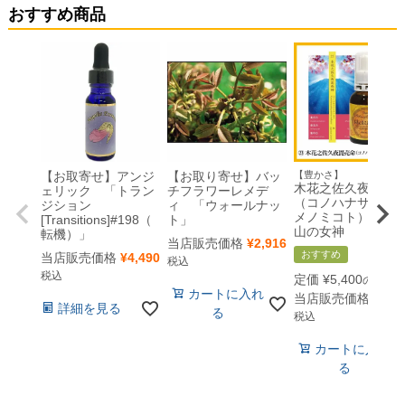
おすすめ商品
【お取寄せ】アンジ
【お取り寄せ】バッ
【豊かさ】
木花之佐久夜毘売
ェリック 「トラン
チフラワーレメデ
（コノハナサクヤ
ジション
ィ 「ウォールナッ
メノミコト）・・
[Transitions]#198（
ト」
山の女神
転機）」
当店販売価格
¥
2,916
おすすめ
当店販売価格
¥
4,490
税込
税込
定価
¥
5,400
のとこ
カートに入れ
当店販売価格
¥
5,4
詳細を見る
る
税込
カートに入れ
る