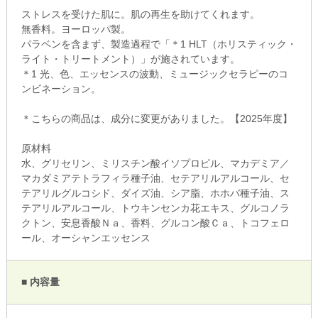
ストレスを受けた肌に。肌の再生を助けてくれます。
無香料。ヨーロッパ製。
パラベンを含まず、製造過程で「＊1 HLT（ホリスティック・
ライト・トリートメント）」が施されています。
＊1 光、色、エッセンスの波動、ミュージックセラピーのコ
ンビネーション。
＊こちらの商品は、成分に変更がありました。【2025年度】
原材料
水、グリセリン、ミリスチン酸イソプロピル、マカデミア／
マカダミアテトラフィラ種子油、セテアリルアルコール、セ
テアリルグルコシド、ダイズ油、シア脂、ホホバ種子油、ス
テアリルアルコール、トウキンセンカ花エキス、グルコノラ
クトン、安息香酸Ｎａ、香料、グルコン酸Ｃａ、トコフェロ
ール、オーシャンエッセンス
■ 内容量