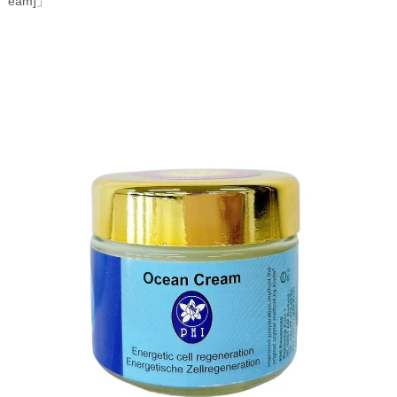
eam]」