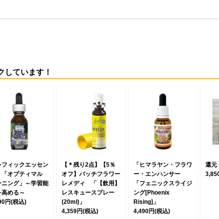
クしています！
シフィックエッセン
【＊残り2点】【5％
「ヒマラヤン・フラワ
還元
 「オプティマル
オフ】バッチフラワー
ー・エンハンサー
3,8
ーニング」～学習能
レメディ 「【飲用】
「フェニックスライジ
を高める～
レスキュースプレー
ング[Phoenix
490円
(税込)
(20ml)」
Rising]」
4,359円
(税込)
4,490円
(税込)