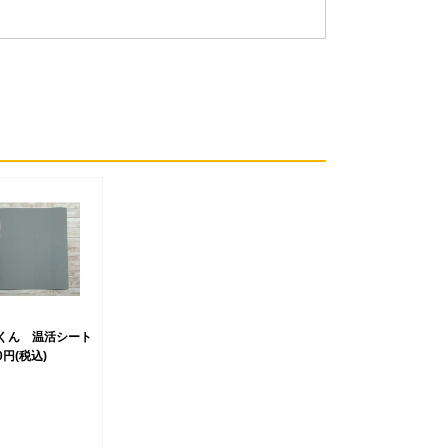
くん 温活シート
50円
(税込)