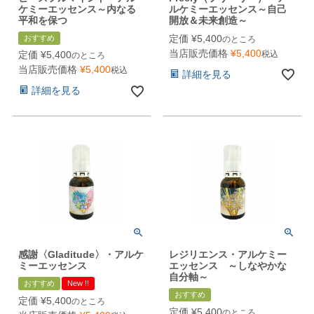
ケミーエッセンス～内なる
ルケミーエッセンス～自己
平和を保つ
開放＆未来創造～
定価
¥
5,400
おすすめ
のところ
当店販売価格
¥
5,400
税込
定価
¥
5,400
のところ
当店販売価格
¥
5,400
税込
詳細を見る
詳細を見る
感謝〈Gladitude〉・アルケ
レジリエンス・アルケミー
ミーエッセンス
エッセンス ～しなやかな
自分軸～
おすすめ
New !!
おすすめ
定価
¥
5,400
のところ
定価
¥
5,400
のところ