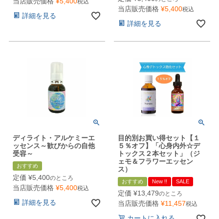
当店販売価格
¥
5,400
税込
当店販売価格
¥
5,400
税込
詳細を見る
詳細を見る
ディライト・アルケミーエ
目的別お買い得セット【１
ッセンス～歓びからの自他
５％オフ】「心身内外☆デ
受容～
トックス２本セット」（ジ
ェモ＆フラワーエッセン
おすすめ
ス）
定価
¥
5,400
のところ
おすすめ
New !!
SALE
当店販売価格
¥
5,400
税込
定価
¥
13,479
のところ
詳細を見る
当店販売価格
¥
11,457
税込
カートに入れる