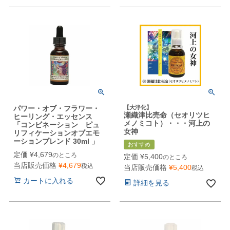
パワー・オブ・フラワー・
【大浄化】
瀬織津比売命（セオリツヒ
ヒーリング・エッセンス
メノミコト）・・・河上の
「コンビネーション ピュ
女神
リフィケーションオブエモ
ーションブレンド 30ml 」
おすすめ
定価
¥
4,679
のところ
定価
¥
5,400
のところ
当店販売価格
¥
4,679
税込
当店販売価格
¥
5,400
税込
カートに入れる
詳細を見る