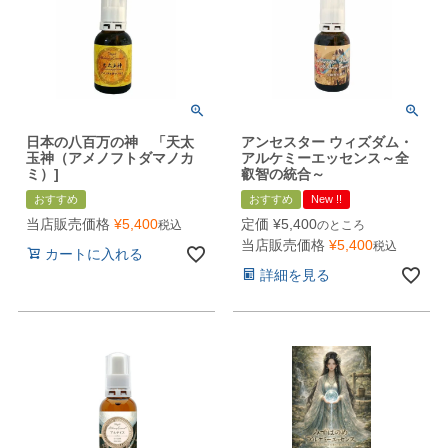
日本の八百万の神 「天太
アンセスター ウィズダム・
玉神（アメノフトダマノカ
アルケミーエッセンス～全
ミ）]
叡智の統合～
おすすめ
おすすめ
New !!
当店販売価格
¥
5,400
定価
¥
5,400
税込
のところ
当店販売価格
¥
5,400
税込
カートに入れる
詳細を見る