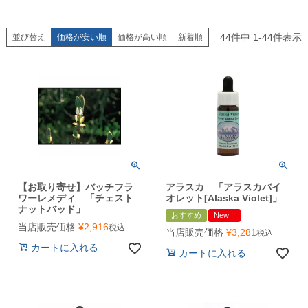
44
件中
1
-
44
件表示
並び替え
価格が安い順
価格が高い順
新着順
【お取り寄せ】バッチフラ
アラスカ 「アラスカバイ
ワーレメディ 「チェスト
オレット[Alaska Violet]」
ナットバッド」
おすすめ
New !!
当店販売価格
¥
2,916
税込
当店販売価格
¥
3,281
税込
カートに入れる
カートに入れる