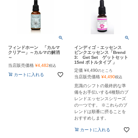
フィンドホーン 「カルマ
インディゴ・エッセンス
クリアー」～カルマの解消
ピンクエッセンス「Brend
～
3: Get Set ゲットセット
15ml ボトルタイプ 」
当店販売価格
¥
4,482
税込
定価
¥
4,490
のところ
カートに入れる
当店販売価格
¥
4,490
税込
意識のシフトの最終的な準
備をお手伝いする4種類のブ
レンドエッセンスシリーズ
の一つです。 ※これらのブ
レンドは順番に摂ることを
おすすめします。
カートに入れる