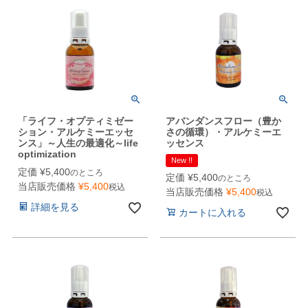
「ライフ・オプティミゼー
アバンダンスフロー（豊か
ション・アルケミーエッセ
さの循環）・アルケミーエ
ンス」～人生の最適化～life
ッセンス
optimization
New !!
定価
¥
5,400
のところ
定価
¥
5,400
のところ
当店販売価格
¥
5,400
税込
当店販売価格
¥
5,400
税込
詳細を見る
カートに入れる