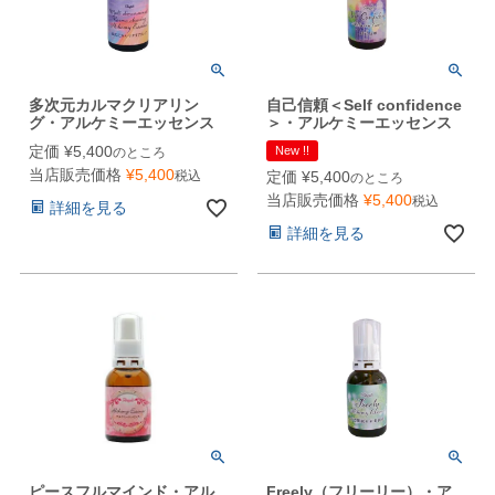
多次元カルマクリアリン
自己信頼＜Self confidence
グ・アルケミーエッセンス
＞・アルケミーエッセンス
定価
¥
5,400
New !!
のところ
当店販売価格
¥
5,400
税込
定価
¥
5,400
のところ
当店販売価格
¥
5,400
税込
詳細を見る
詳細を見る
ピースフルマインド・アル
Freely（フリーリー）・ア