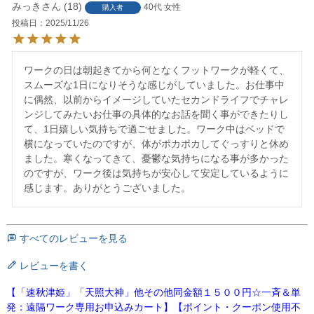
みっき
18
40代
女性
購入者
投稿日
2025/11/26
ワークの日は朝起きてから何となくフットワークが軽くて、
スムーズな1日になりそうな感じがしていました。お仕事中
に偶然、以前からイメージしていたセカンドライフでチャレ
ンジしてみたいお仕事の具体的なお話を聞く事ができたりし
て、1日嬉しい気持ちで過ごせました。ワーク中はベッドで
横になっていたのですが、体がポカポカしてぐっすりと休め
ました。寒くなってきて、憂鬱な気持ちになる事が多かった
のですが、ワーク後は気持ちが安心して安定しているように
感じます。ありがとうございました。
すべてのレビューを見る
レビューを書く
【「速秋津姫」「天照大神」他その他同金額１５００円☆一斉＆単
発：遠隔ワーク専用お申込みカート】【ポイント・クーポン使用不