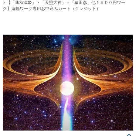
【「速秋津姫」・「天照大神」・「猿田彦」他１５００円ワー
ク】遠隔ワーク専用お申込みカート（クレジット）