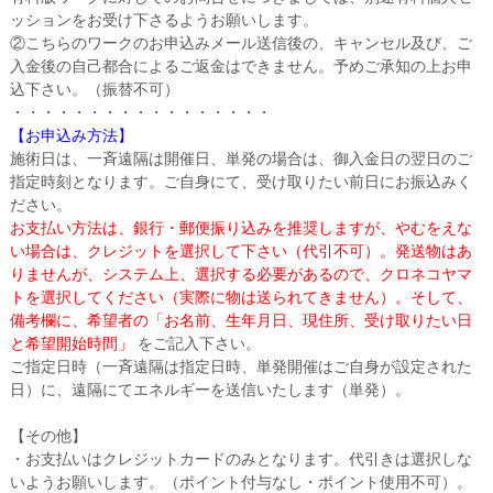
ッションをお受け下さるようお願いします。
②こちらのワークのお申込みメール送信後の、キャンセル及び、ご
入金後の自己都合によるご返金はできません。予めご承知の上お申
込下さい。（振替不可）
・・・・・・・・・・・・・・・・・
【お申込み方法】
施術日は、一斉遠隔は開催日、単発の場合は、御入金日の翌日のご
指定時刻となります。ご自身にて、受け取りたい前日にお振込みく
ださい。
お支払い方法は、銀行・郵便振り込みを推奨しますが、やむをえな
い場合は、クレジットを選択して下さい（代引不可）。発送物はあ
りませんが、システム上、選択する必要があるので、クロネコヤマ
トを選択してください（実際に物は送られてきません）。そして、
備考欄に、希望者の「お名前、生年月日、現住所、受け取りたい日
と希望開始時間」
をご記入下さい。
ご指定日時（一斉遠隔は指定日時、単発開催はご自身が設定された
日）に、遠隔にてエネルギーを送信いたします（単発）。
【その他】
・お支払いはクレジットカードのみとなります。代引きは選択しな
いようお願いします。（ポイント付与なし・ポイント使用不可）。