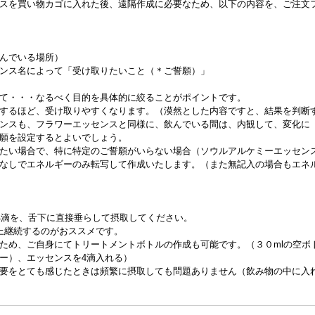
スを買い物カゴに入れた後、遠隔作成に必要なため、以下の内容を、ご注文
んでいる場所）
ンス名によって「受け取りたいこと（＊ご誓願）」
て・・・なるべく目的を具体的に絞ることがポイントです。
するほど、受け取りやすくなります。（漠然とした内容ですと、結果を判断
ンスも、フラワーエッセンスと同様に、飲んでいる間は、内観して、変化に
願を設定するとよいでしょう。
たい場合で、特に特定のご誓願がいらない場合（ソウルアルケミーエッセン
なしでエネルギーのみ転写して作成いたします。（また無記入の場合もエネ
回4滴を、舌下に直接垂らして摂取してください。
上継続するのがおススメです。
ため、ご自身にてトリートメントボトルの作成も可能です。（３０mlの空ボ
ー）、エッセンスを4滴入れる）
要をとても感じたときは頻繁に摂取しても問題ありません（飲み物の中に入