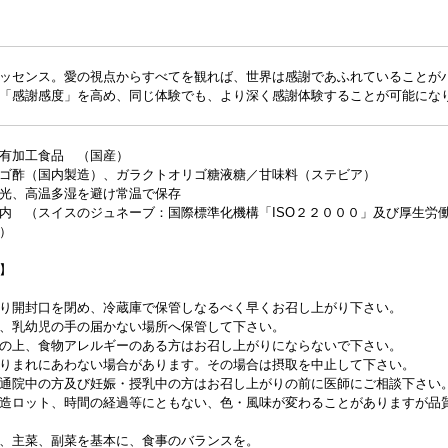
ッセンス。愛の視点からすべてを観れば、世界は感謝であふれていることが
「感謝感度」を高め、同じ体験でも、より深く感謝体験することが可能にな
有加工食品 （国産）
ゴ酢（国内製造）、ガラクトオリゴ糖液糖／甘味料（ステビア）
光、高温多湿を避け常温で保存
内 （スイスのジュネーブ：国際標準化機構「ISO２２０００」及び厚生労
）
】
り開封口を閉め、冷蔵庫で保管しなるべく早くお召し上がり下さい。
、乳幼児の手の届かない場所へ保管して下さい。
の上、食物アレルギーのある方はお召し上がりにならないで下さい。
りまれにあわない場合があります。その場合は摂取を中止して下さい。
通院中の方及び妊娠・授乳中の方はお召し上がりの前に医師にご相談下さい
造ロット、時間の経過等にともない、色・風味が変わることがありますが品
、主菜、副菜を基本に、食事のバランスを。