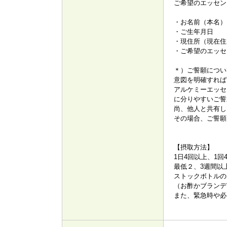
ご希望のエッセン
・お名前（本名）
・ご生年月日
・現住所（現在住
・ご希望のエッセ
＊）ご誓願につい
意図を明確すれば
アルケミーエッセ
に分りやすいご誓
尚、他人と共有し
その場合、ご誓願
【摂取方法】
1日4回以上、1
最低２、3週間以
ストックボトルの
（お酢かブランデ
また、緊急時や必