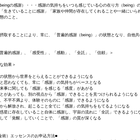
eingの感謝）・・・感謝の気持ちをいつも感じている心の在り方（being）
「生きていることに感謝」「家族や仲間が存在してくれることや一緒にいら
態のこと。
摂取することにより、常に、「普遍的感謝（being）」の状態となり、自他
普遍的感謝」、「感受性」、「感動」、「全託」、「信頼」＞
主な効果＞
の状態から世界をとらえることができるようになる
と思わなくても、常に「感謝」の気持ちがベースとなる
来事に関しても「感謝」を感じる「感度」があがる
とがあっても、別の視点から「感謝」できることを見つけられるようになる
、不平不満より、体験そのものに「感謝」できるようになる
から解放され、起こること全てに「感謝」の気持ちをもてるようになる
惑星に存在していること自体に感謝し、宇宙の流れに「全託」できるように
して「覚醒」していくことで、「感謝」の質が深くなる
金術）エッセンスのお申込方法■