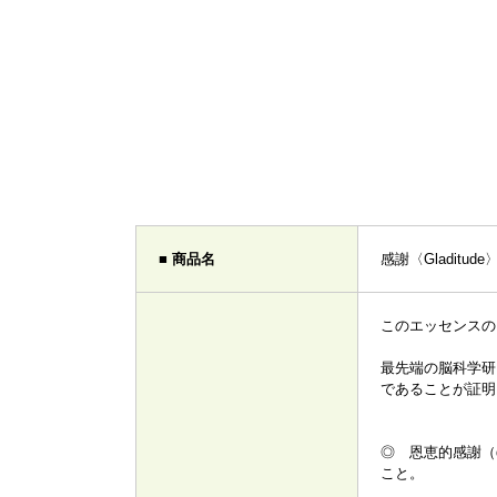
■ 商品名
感謝〈Gladitu
このエッセンスの
最先端の脳科学研
であることが証明
◎ 恩恵的感謝（
こと。