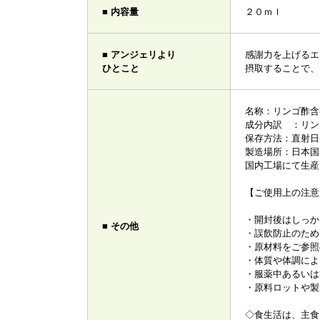
■ 内容量
２０ｍｌ
■ アンジェリより
感謝力を上げるエ
ひとこと
摂取することで、
名称：リンゴ酢含
成分内訳 ：リン
保存方法：直射日
製造場所：日本国
国内工場にて生産
【ご使用上の注意
・開封後はしっか
■ その他
・誤飲防止のため
・原材料をご参照
・体質や体調によ
・服薬中あるいは
・原料ロットや製
◇食生活は、主食