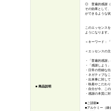
◎ 普遍的感謝（b
その効果として、
ができるような状
このエッセンスを
ようになります。
＜キーワード：「
＜エッセンスの
・「普遍的感謝」
・「感謝しよう」
・日常の些細な出
・ネガティブなこ
・出来事に対して
・執着やこだわり
■ 商品説明
・自分が今、この
・感謝の本質に対
■ご請願■
■アルケミー（錬