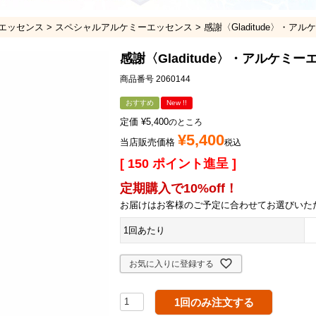
エッセンス
スペシャルアルケミーエッセンス
感謝〈Gladitude〉・ア
感謝〈Gladitude〉・アルケミ
商品番号
2060144
おすすめ
New !!
定価
¥
5,400
のところ
¥
5,400
当店販売価格
税込
[
150
ポイント進呈 ]
定期購入で10%off！
お届けはお客様のご予定に合わせてお選びいた
1回あたり
お気に入りに登録する
1回のみ注文する