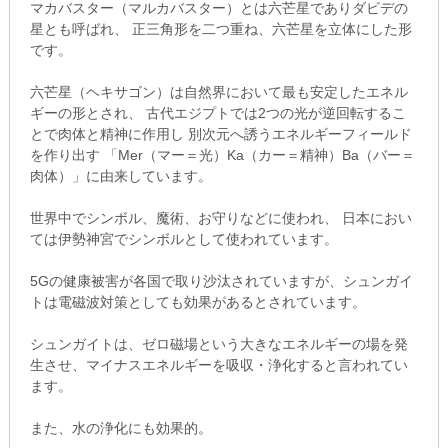
マカバスター（マルカバスター）とは六芒星でありダビデの
星とも呼ばれ、 正三角形を二つ重ね、六芒星を立体にした形
です。
六芒星（ヘキサゴン）は自然界において最も安定したエネル
ギーの形とされ、 古代エジプトでは2つの光が逆回転するこ
とで肉体と精神に作用し 別次元へ誘うエネルギーフィールド
を作り出す 「Mer（マー＝光）Ka（カー＝精神）Ba（バー＝
肉体）」に由来しています。
世界中でシンボル、魔術、お守りなどに使われ、 日本におい
ては伊勢神宮でシンボルとして使われています。
5Gの健康被害が各国で取り沙汰されていますが、シュンガイ
トは電磁波対策としても効果があるとされています。
シュンガイトは、ゼロ磁場という大きなエネルギーの場を発
生させ、マイナスエネルギーを吸収・浄化すると言われてい
ます。
また、水の浄化にも効果的。