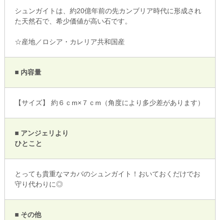
シュンガイトは、約20億年前の先カンブリア時代に形成され
た天然石で、希少価値が高い石です。
☆産地／ロシア・カレリア共和国産
■ 内容量
【サイズ】 約６ｃm×７ｃm（角度により多少差があります）
■ アンジェリより
ひとこと
とっても貴重なマカバのシュンガイト！おいておくだけでお
守り代わりに◎
■ その他